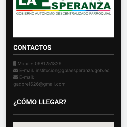
CONTACTOS
Mobile: 0981251829
E-mail: institucion@gplaesperanza.gob.ec
E-mail:
gadpre1626@gmail.com
¿CÓMO LLEGAR?