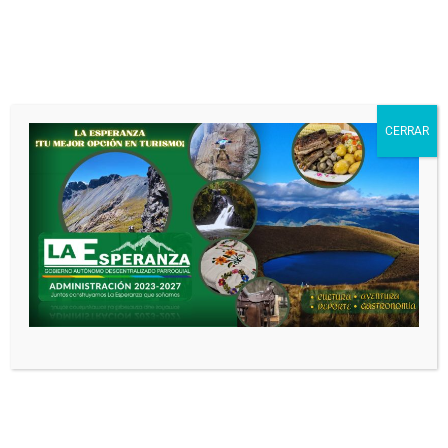
E.D.A.S EN LAMODALIDAD
CENTROS
GERONTOLÓGICOS DE
ATENCIÓN DIURNA
Leer más
CERRAR
CONVENIO DE
COOPERACIÓN
INTERINSTITUCIONAL
CONV. 2026
ADministracion GAD
5
CONVENIOS
meses atrás
0
1 minutos
ENTRE LA COOPERATIVA
DE AHORRO Y CRÉDITO
INTERANDINA Y EL
GOBIERNO AUTÓNOMO
DESCENTRALIZADO
PARROQUIAL RURAL LA