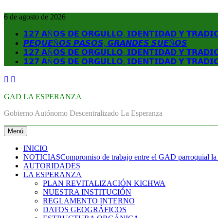
Saltar
al
6 de agosto de 2026
contenido
𝟭𝟮𝟳 𝗔Ñ𝗢𝗦 𝗗𝗘 𝗢𝗥𝗚𝗨𝗟𝗟𝗢, 𝗜𝗗𝗘𝗡𝗧𝗜𝗗𝗔𝗗 𝗬 𝗧𝗥𝗔𝗗𝗜
𝙋𝙀𝙌𝙐𝙀Ñ𝙊𝙎 𝙋𝘼𝙎𝙊𝙎, 𝙂𝙍𝘼𝙉𝘿𝙀𝙎 𝙎𝙐𝙀Ñ𝙊𝙎
𝟭𝟮𝟳 𝗔Ñ𝗢𝗦 𝗗𝗘 𝗢𝗥𝗚𝗨𝗟𝗟𝗢, 𝗜𝗗𝗘𝗡𝗧𝗜𝗗𝗔𝗗 𝗬 𝗧𝗥𝗔𝗗𝗜
𝟭𝟮𝟳 𝗔Ñ𝗢𝗦 𝗗𝗘 𝗢𝗥𝗚𝗨𝗟𝗟𝗢, 𝗜𝗗𝗘𝗡𝗧𝗜𝗗𝗔𝗗 𝗬 𝗧𝗥𝗔𝗗𝗜
GAD LA ESPERANZA
Gobierno Autónomo Descentralizado La Esperanza
Menú
INICIO
NOTICIAS
Compromiso de trabajo entre el GAD parroquial la
AUTORIDADES
LA ESPERANZA
PLAN REVITALIZACIÓN KICHWA
NUESTRA INSTITUCIÓN
REGLAMENTO INTERNO
DATOS GEOGRÁFICOS