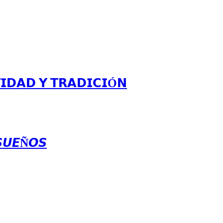
𝗜𝗗𝗔𝗗 𝗬 𝗧𝗥𝗔𝗗𝗜𝗖𝗜Ó𝗡
𝙎𝙐𝙀Ñ𝙊𝙎