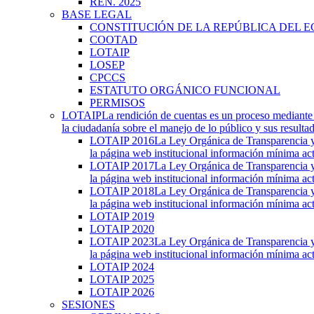
REN. 2025
BASE LEGAL
CONSTITUCIÓN DE LA REPÚBLICA DEL 
COOTAD
LOTAIP
LOSEP
CPCCS
ESTATUTO ORGÁNICO FUNCIONAL
PERMISOS
LOTAIP
La rendición de cuentas es un proceso mediante 
la ciudadanía sobre el manejo de lo público y sus result
LOTAIP 2016
La Ley Orgánica de Transparencia y 
la página web institucional información mínima act
LOTAIP 2017
La Ley Orgánica de Transparencia y 
la página web institucional información mínima act
LOTAIP 2018
La Ley Orgánica de Transparencia y 
la página web institucional información mínima act
LOTAIP 2019
LOTAIP 2020
LOTAIP 2023
La Ley Orgánica de Transparencia y 
la página web institucional información mínima act
LOTAIP 2024
LOTAIP 2025
LOTAIP 2026
SESIONES