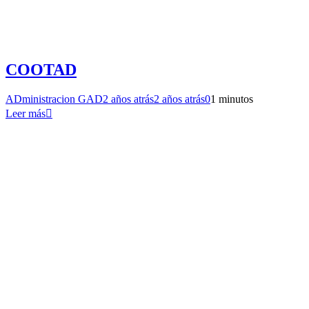
COOTAD
ADministracion GAD
2 años atrás
2 años atrás
0
1 minutos
Leer más