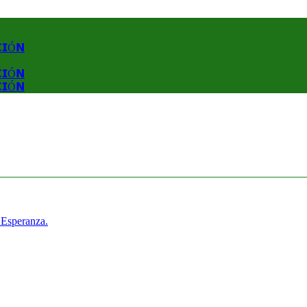
𝗖𝗜Ó𝗡
𝗖𝗜Ó𝗡
𝗖𝗜Ó𝗡
 Esperanza.