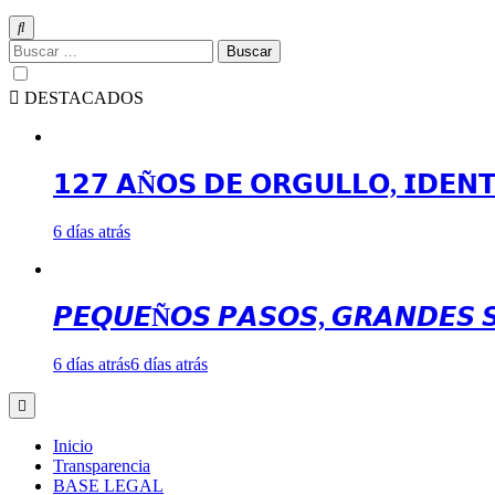
Buscar:
DESTACADOS
𝟭𝟮𝟳 𝗔Ñ𝗢𝗦 𝗗𝗘 𝗢𝗥𝗚𝗨𝗟𝗟𝗢, 𝗜𝗗𝗘𝗡
6 días atrás
𝙋𝙀𝙌𝙐𝙀Ñ𝙊𝙎 𝙋𝘼𝙎𝙊𝙎, 𝙂𝙍𝘼𝙉𝘿𝙀𝙎 
6 días atrás
6 días atrás
Inicio
Transparencia
BASE LEGAL