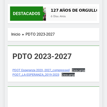
MENÚ
𝟭𝟮𝟳 𝗔Ñ𝗢𝗦 𝗗𝗘 𝗢𝗥𝗚𝗨𝗟𝗟𝗢, 𝗜𝗗
DESTACADOS
6 Días Atrás
Inicio
PDTO 2023-2027
PDTO 2023-2027
PDOT Esperanza 2023 -2027_compressed
Descarga
PODT_LA-ESPERANZA_2019-2023
Descarga