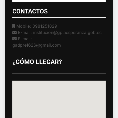
CONTACTOS
Mobile: 0981251829
E-mail: institucion@gplaesperanza.gob.ec
E-mail:
gadpre1626@gmail.com
¿CÓMO LLEGAR?