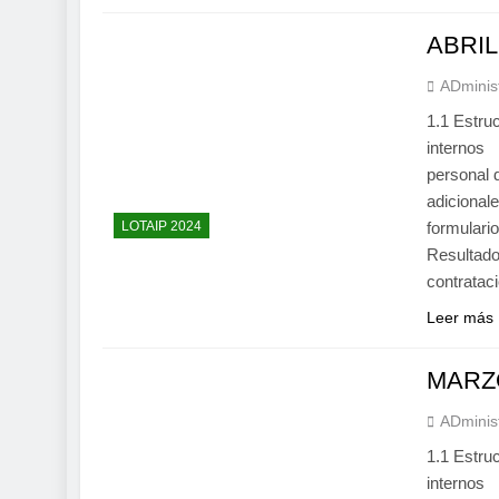
ABRIL
ADminis
1.1 Estru
internos
personal
adiciona
LOTAIP 2024
formular
Resultado
contrata
Leer más
MARZ
ADminis
1.1 Estru
internos