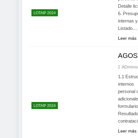
Detalle l
LOTAIP 2024
6. Presup
internas
Listado…
Leer más
AGOS
ADminis
1.1 Estru
internos 
personal
adiciona
LOTAIP 2024
formular
Resultado
contrata
Leer más