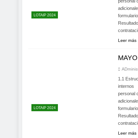
personal
adiciona
LOTAIP 2024
formular
Resultado
contrata
Leer más
MAYO
ADminis
1.1 Estru
internos
personal
adiciona
LOTAIP 2024
formular
Resultado
contrata
Leer más