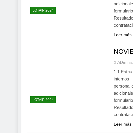
adiciona
LOTAIP 2024
formular
Resultado
contrata
Leer más
NOVI
ADminis
1.1 Estru
internos
personal
adiciona
LOTAIP 2024
formular
Resultado
contrata
Leer más