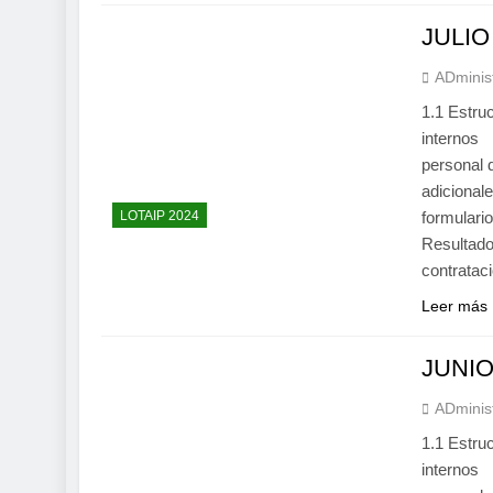
JULIO
ADminis
1.1 Estru
internos
personal
adiciona
LOTAIP 2024
formular
Resultado
contrata
Leer más
JUNIO
ADminis
1.1 Estru
internos