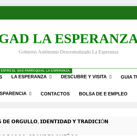
GAD LA ESPERANZ
Gobierno Autónomo Descentralizado La Esperanza
 ENTRE EL GAD PARROQUIAL LA ESPERANZA.
LA ESPERANZA
DESCUBRE Y VISITA
S
GUIA T
SPARENCIA
CONTACTOS
BOLSA DE E EMPLEO
 𝗗𝗘 𝗢𝗥𝗚𝗨𝗟𝗟𝗢, 𝗜𝗗𝗘𝗡𝗧𝗜𝗗𝗔𝗗 𝗬 𝗧𝗥𝗔𝗗𝗜𝗖𝗜Ó𝗡
𝙎 𝙋𝘼𝙎𝙊𝙎, 𝙂𝙍𝘼𝙉𝘿𝙀𝙎 𝙎𝙐𝙀Ñ𝙊𝙎