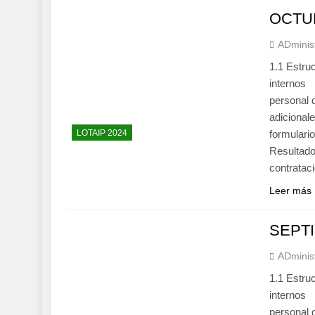
OCTU
ADminis
1.1 Estru
internos
personal
adiciona
LOTAIP 2024
formular
Resultado
contrata
Leer más
SEPT
ADminis
1.1 Estru
internos 
personal