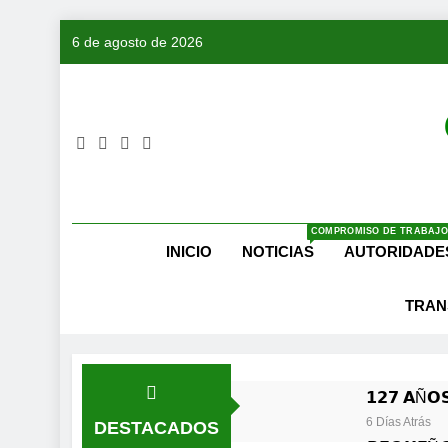
Saltar
6 de agosto de 2026
al
contenido
COMPROMISO DE TRABAJO
INICIO
NOTICIAS
AUTORIDADE
TRAN
𝟭𝟮𝟳 𝗔Ñ𝗢𝗦
6 Días Atrás
DESTACADOS
𝙋𝙀𝙌𝙐𝙀Ñ𝙊