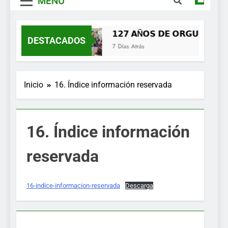
MENÚ
𝟭𝟮𝟳 𝗔Ñ𝗢𝗦 𝗗𝗘 𝗢𝗥𝗚𝗨𝗟𝗟𝗢, 𝗜
DESTACADOS
7 Días Atrás
Inicio
16. Índice información reservada
16. Índice información
reservada
16-indice-informacion-reservada
Descarga