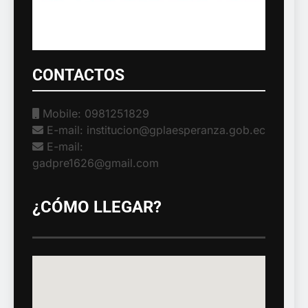
CONTACTOS
Mobile: 0981251829
E-mail: institucion@gplaesperanza.gob.ec
E-mail:
gadpre1626@gmail.com
¿CÓMO LLEGAR?