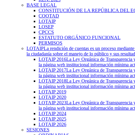
BASE LEGAL
CONSTITUCIÓN DE LA REPÚBLICA DEL 
COOTAD
LOTAIP
LOSEP
CPCCS
ESTATUTO ORGÁNICO FUNCIONAL
PERMISOS
LOTAIP
La rendición de cuentas es un proceso mediante 
la ciudadanía sobre el manejo de lo público y sus result
LOTAIP 2016
La Ley Orgánica de Transparencia y 
la página web institucional información mínima act
LOTAIP 2017
La Ley Orgánica de Transparencia y 
la página web institucional información mínima act
LOTAIP 2018
La Ley Orgánica de Transparencia y 
la página web institucional información mínima act
LOTAIP 2019
LOTAIP 2020
LOTAIP 2023
La Ley Orgánica de Transparencia y 
la página web institucional información mínima act
LOTAIP 2024
LOTAIP 2025
LOTAIP 2026
SESIONES