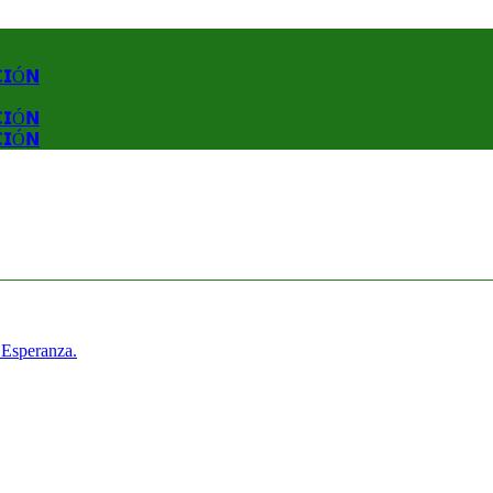
𝗖𝗜Ó𝗡
𝗖𝗜Ó𝗡
𝗖𝗜Ó𝗡
 Esperanza.