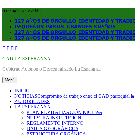
Saltar
al
6 de agosto de 2026
contenido
𝟭𝟮𝟳 𝗔Ñ𝗢𝗦 𝗗𝗘 𝗢𝗥𝗚𝗨𝗟𝗟𝗢, 𝗜𝗗𝗘𝗡𝗧𝗜𝗗𝗔𝗗 𝗬 𝗧𝗥𝗔𝗗𝗜
𝙋𝙀𝙌𝙐𝙀Ñ𝙊𝙎 𝙋𝘼𝙎𝙊𝙎, 𝙂𝙍𝘼𝙉𝘿𝙀𝙎 𝙎𝙐𝙀Ñ𝙊𝙎
𝟭𝟮𝟳 𝗔Ñ𝗢𝗦 𝗗𝗘 𝗢𝗥𝗚𝗨𝗟𝗟𝗢, 𝗜𝗗𝗘𝗡𝗧𝗜𝗗𝗔𝗗 𝗬 𝗧𝗥𝗔𝗗𝗜
𝟭𝟮𝟳 𝗔Ñ𝗢𝗦 𝗗𝗘 𝗢𝗥𝗚𝗨𝗟𝗟𝗢, 𝗜𝗗𝗘𝗡𝗧𝗜𝗗𝗔𝗗 𝗬 𝗧𝗥𝗔𝗗𝗜
GAD LA ESPERANZA
Gobierno Autónomo Descentralizado La Esperanza
Menú
INICIO
NOTICIAS
Compromiso de trabajo entre el GAD parroquial la
AUTORIDADES
LA ESPERANZA
PLAN REVITALIZACIÓN KICHWA
NUESTRA INSTITUCIÓN
REGLAMENTO INTERNO
DATOS GEOGRÁFICOS
ESTRUCTURA ORGÁNICA