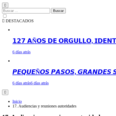
Buscar:
DESTACADOS
𝟭𝟮𝟳 𝗔Ñ𝗢𝗦 𝗗𝗘 𝗢𝗥𝗚𝗨𝗟𝗟𝗢, 𝗜𝗗𝗘𝗡
6 días atrás
𝙋𝙀𝙌𝙐𝙀Ñ𝙊𝙎 𝙋𝘼𝙎𝙊𝙎, 𝙂𝙍𝘼𝙉𝘿𝙀𝙎 
6 días atrás
6 días atrás
Inicio
17. Audiencias y reuniones autoridades