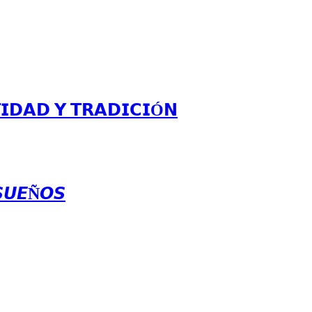
𝗜𝗗𝗔𝗗 𝗬 𝗧𝗥𝗔𝗗𝗜𝗖𝗜Ó𝗡
𝙎𝙐𝙀Ñ𝙊𝙎