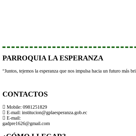
PARROQUIA LA ESPERANZA
“Juntos, tejemos la esperanza que nos impulsa hacia un futuro más br
CONTACTOS
Mobile: 0981251829
E-mail: institucion@gplaesperanza.gob.ec
E-mail:
gadpre1626@gmail.com