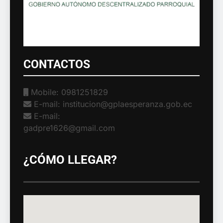
CONTACTOS
Mobile: 0981251829
E-mail: institucion@gplaesperanza.gob.ec
E-mail:
gadpre1626@gmail.com
¿CÓMO LLEGAR?