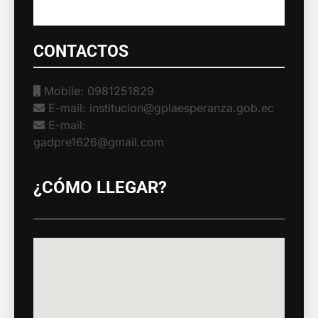
CONTACTOS
Mobile: 0981251829
E-mail: institucion@gplaesperanza.gob.ec
E-mail:
gadpre1626@gmail.com
¿CÓMO LLEGAR?