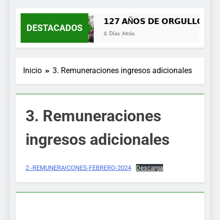
MENÚ
𝟭𝟮𝟳 𝗔Ñ𝗢𝗦 𝗗𝗘 𝗢𝗥𝗚𝗨𝗟𝗟𝗢, 𝗜𝗗
DESTACADOS
6 Días Atrás
Inicio
3. Remuneraciones ingresos adicionales
3. Remuneraciones
ingresos adicionales
2.-REMUNERAICONES-FEBRERO-2024
Descarga