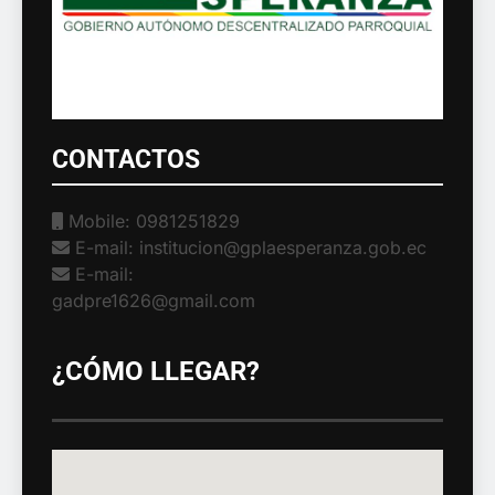
CONTACTOS
Mobile: 0981251829
E-mail: institucion@gplaesperanza.gob.ec
E-mail:
gadpre1626@gmail.com
¿CÓMO LLEGAR?