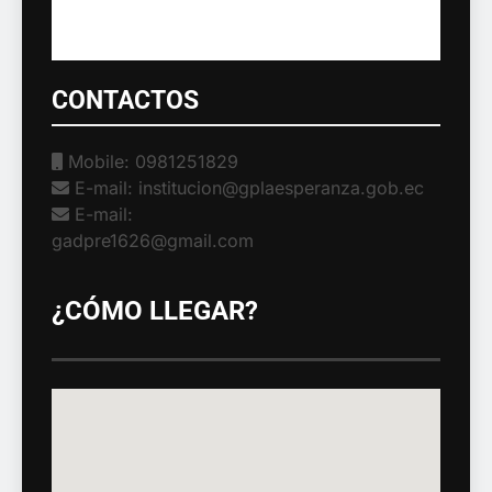
CONTACTOS
Mobile: 0981251829
E-mail: institucion@gplaesperanza.gob.ec
E-mail:
gadpre1626@gmail.com
¿CÓMO LLEGAR?