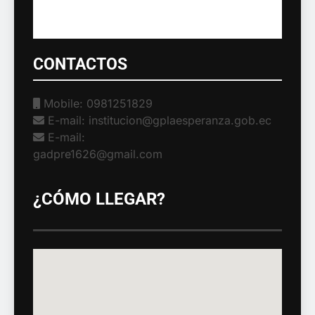
CONTACTOS
Mobile: 0981251829
E-mail: institucion@gplaesperanza.gob.ec
E-mail:
gadpre1626@gmail.com
¿CÓMO LLEGAR?