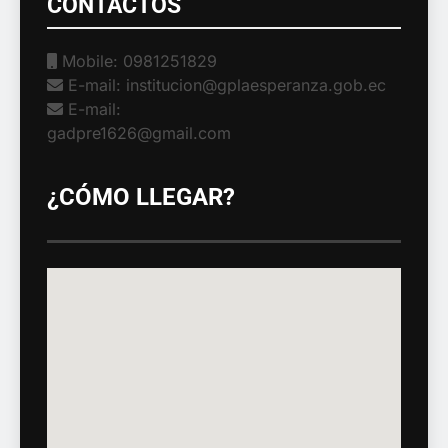
CONTACTOS
Mobile: 0981251829
E-mail: institucion@gplaesperanza.gob.ec
E-mail:
gadpre1626@gmail.com
¿CÓMO LLEGAR?