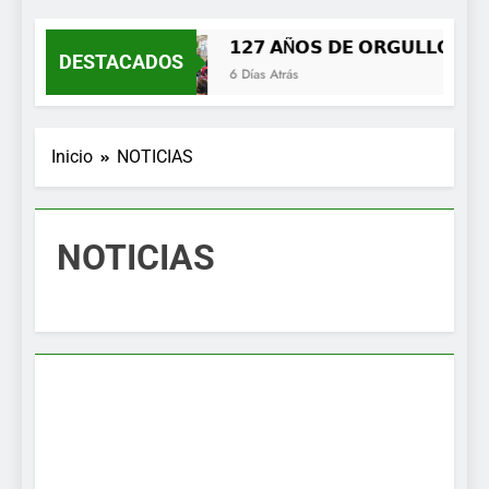
MENÚ
𝟭𝟮𝟳 𝗔Ñ𝗢𝗦 𝗗𝗘 𝗢𝗥𝗚𝗨𝗟𝗟𝗢, 𝗜𝗗
DESTACADOS
6 Días Atrás
Inicio
NOTICIAS
NOTICIAS