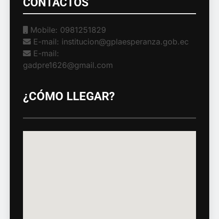
CONTACTOS
Mobile: 0981251829
E-mail: institucion@gplaesperanza.gob.ec
E-mail:
gadpre1626@gmail.com
¿CÓMO LLEGAR?