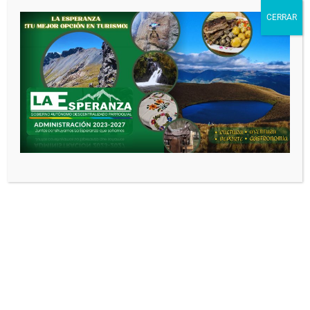
será publicada.
Los campos obligatorios
CERRAR
están marcados con
*
Comentario
*
Nombre
*
Correo electrónico
*