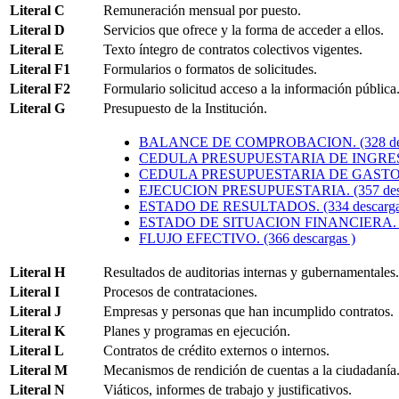
Literal C
Remuneración mensual por puesto.
Literal D
Servicios que ofrece y la forma de acceder a ellos.
Literal E
Texto íntegro de contratos colectivos vigentes.
Literal F1
Formularios o formatos de solicitudes.
Literal F2
Formulario solicitud acceso a la información pública
Literal G
Presupuesto de la Institución.
BALANCE DE COMPROBACION. (328 desc
CEDULA PRESUPUESTARIA DE INGRESOS.
CEDULA PRESUPUESTARIA DE GASTOS. (
EJECUCION PRESUPUESTARIA. (357 desc
ESTADO DE RESULTADOS. (334 descarga
ESTADO DE SITUACION FINANCIERA. (32
FLUJO EFECTIVO. (366 descargas )
Literal H
Resultados de auditorias internas y gubernamentales.
Literal I
Procesos de contrataciones.
Literal J
Empresas y personas que han incumplido contratos.
Literal K
Planes y programas en ejecución.
Literal L
Contratos de crédito externos o internos.
Literal M
Mecanismos de rendición de cuentas a la ciudadanía
Literal N
Viáticos, informes de trabajo y justificativos.