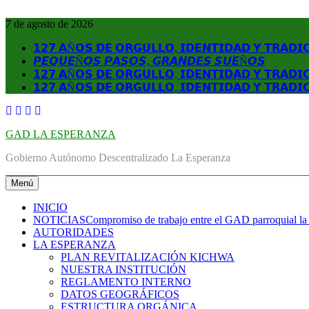
Saltar
al
7 de agosto de 2026
contenido
𝟭𝟮𝟳 𝗔Ñ𝗢𝗦 𝗗𝗘 𝗢𝗥𝗚𝗨𝗟𝗟𝗢, 𝗜𝗗𝗘𝗡𝗧𝗜𝗗𝗔𝗗 𝗬 𝗧𝗥𝗔𝗗𝗜
𝙋𝙀𝙌𝙐𝙀Ñ𝙊𝙎 𝙋𝘼𝙎𝙊𝙎, 𝙂𝙍𝘼𝙉𝘿𝙀𝙎 𝙎𝙐𝙀Ñ𝙊𝙎
𝟭𝟮𝟳 𝗔Ñ𝗢𝗦 𝗗𝗘 𝗢𝗥𝗚𝗨𝗟𝗟𝗢, 𝗜𝗗𝗘𝗡𝗧𝗜𝗗𝗔𝗗 𝗬 𝗧𝗥𝗔𝗗𝗜
𝟭𝟮𝟳 𝗔Ñ𝗢𝗦 𝗗𝗘 𝗢𝗥𝗚𝗨𝗟𝗟𝗢, 𝗜𝗗𝗘𝗡𝗧𝗜𝗗𝗔𝗗 𝗬 𝗧𝗥𝗔𝗗𝗜
GAD LA ESPERANZA
Gobierno Autónomo Descentralizado La Esperanza
Menú
INICIO
NOTICIAS
Compromiso de trabajo entre el GAD parroquial la
AUTORIDADES
LA ESPERANZA
PLAN REVITALIZACIÓN KICHWA
NUESTRA INSTITUCIÓN
REGLAMENTO INTERNO
DATOS GEOGRÁFICOS
ESTRUCTURA ORGÁNICA