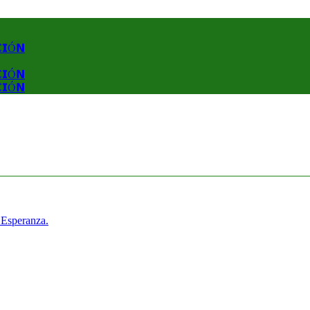
𝗖𝗜Ó𝗡
𝗖𝗜Ó𝗡
𝗖𝗜Ó𝗡
 Esperanza.