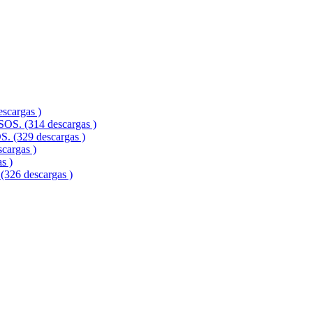
.
argas )
 (314 descargas )
329 descargas )
argas )
s )
6 descargas )
.