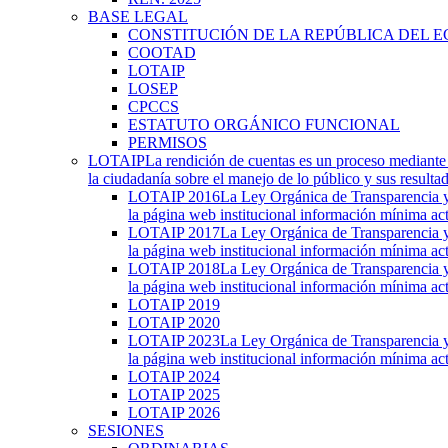
BASE LEGAL
CONSTITUCIÓN DE LA REPÚBLICA DEL 
COOTAD
LOTAIP
LOSEP
CPCCS
ESTATUTO ORGÁNICO FUNCIONAL
PERMISOS
LOTAIP
La rendición de cuentas es un proceso mediante 
la ciudadanía sobre el manejo de lo público y sus result
LOTAIP 2016
La Ley Orgánica de Transparencia y 
la página web institucional información mínima act
LOTAIP 2017
La Ley Orgánica de Transparencia y 
la página web institucional información mínima act
LOTAIP 2018
La Ley Orgánica de Transparencia y 
la página web institucional información mínima act
LOTAIP 2019
LOTAIP 2020
LOTAIP 2023
La Ley Orgánica de Transparencia y 
la página web institucional información mínima act
LOTAIP 2024
LOTAIP 2025
LOTAIP 2026
SESIONES