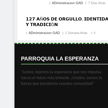
ADministracion GAD
7 Días Atrás
𝟭𝟮𝟳 𝗔Ñ𝗢𝗦 𝗗𝗘 𝗢𝗥𝗚𝗨𝗟𝗟𝗢, 𝗜𝗗𝗘𝗡𝗧𝗜𝗗
𝗬 𝗧𝗥𝗔𝗗𝗜𝗖𝗜Ó𝗡
ADministracion GAD
1 Semana Atrás
0
PARROQUIA LA ESPERANZA
“Juntos, tejemos la esperanza que nos impulsa
hacia un futuro más brillante. ¡Unidos, somos la
fuerza que transforma nuestra comunidad!”