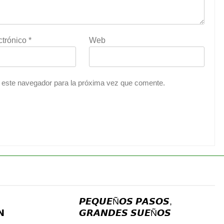
ctrónico
*
Web
 este navegador para la próxima vez que comente.
𝙋𝙀𝙌𝙐𝙀Ñ𝙊𝙎 𝙋𝘼𝙎𝙊𝙎,
𝗡
𝙂𝙍𝘼𝙉𝘿𝙀𝙎 𝙎𝙐𝙀Ñ𝙊𝙎