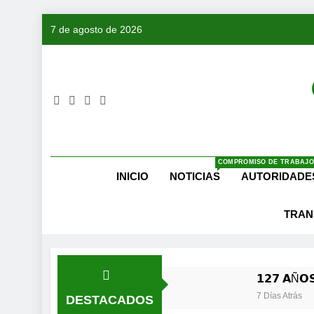
Saltar
7 de agosto de 2026
al
contenido
COMPROMISO DE TRABAJO
INICIO
NOTICIAS
AUTORIDADE
TRAN
𝟭𝟮𝟳 𝗔Ñ𝗢𝗦
7 Días Atrás
DESTACADOS