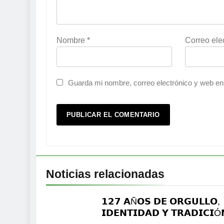
Nombre
*
Correo ele
Guarda mi nombre, correo electrónico y web en
Noticias relacionadas
𝟭𝟮𝟳 𝗔Ñ𝗢𝗦 𝗗𝗘 𝗢𝗥𝗚𝗨𝗟𝗟𝗢,
𝗜𝗗𝗘𝗡𝗧𝗜𝗗𝗔𝗗 𝗬 𝗧𝗥𝗔𝗗𝗜𝗖𝗜Ó