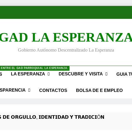
GAD LA ESPERANZ
Gobierno Autónomo Descentralizado La Esperanza
 ENTRE EL GAD PARROQUIAL LA ESPERANZA.
LA ESPERANZA
DESCUBRE Y VISITA
S
GUIA T
SPARENCIA
CONTACTOS
BOLSA DE E EMPLEO
 𝗗𝗘 𝗢𝗥𝗚𝗨𝗟𝗟𝗢, 𝗜𝗗𝗘𝗡𝗧𝗜𝗗𝗔𝗗 𝗬 𝗧𝗥𝗔𝗗𝗜𝗖𝗜Ó𝗡