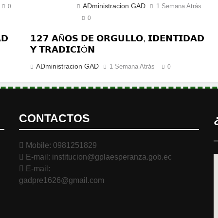
ADministracion GAD
1 Semana Atrás
0
0
𝗗
𝟭𝟮𝟳 𝗔Ñ𝗢𝗦 𝗗𝗘 𝗢𝗥𝗚𝗨𝗟𝗟𝗢, 𝗜𝗗𝗘𝗡𝗧𝗜𝗗𝗔𝗗
𝗬 𝗧𝗥𝗔𝗗𝗜𝗖𝗜Ó𝗡
ADministracion GAD
1 Semana Atrás
0
CONTACTOS
Mobile: 0981251829
E-mail: institucion@gplaesperanza.gob.ec
E-mail:
gadpre1626@gmail.com