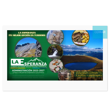
Nombre
*
CERRAR
Correo electrónico
*
Web
Guarda mi nombre, correo electrónico
y web en este navegador para la próxima
vez que comente.