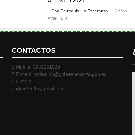
AGOSTO 2020
Gad Parroquial La Esperanza
6 Años
Atrás
0
CONTACTOS
Mobile: 0981251829
E-mail: institucion@gplaesperanza.gob.ec
E-mail:
gadpre1626@gmail.com