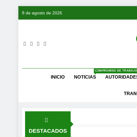
Saltar
8 de agosto de 2026
al
contenido
COMPROMISO DE TRABAJO
INICIO
NOTICIAS
AUTORIDADE
TRAN
DESTACADOS