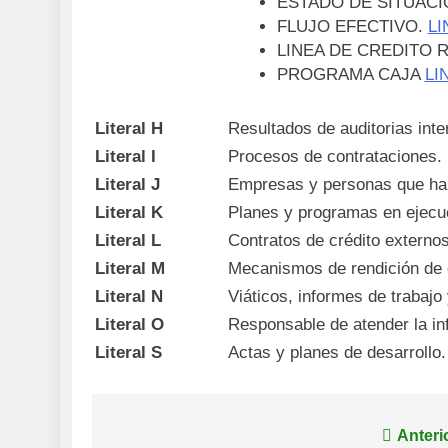
ESTADO DE SITUACI
FLUJO EFECTIVO.
LI
LINEA DE CREDITO 
PROGRAMA CAJA
LI
Literal H
Resultados de auditorias int
Literal I
Procesos de contrataciones.
Literal J
Empresas y personas que han
Literal K
Planes y programas en ejecu
Literal L
Contratos de crédito externos
Literal M
Mecanismos de rendición de 
Literal N
Viáticos, informes de trabajo y
Literal O
Responsable de atender la in
Literal S
Actas y planes de desarrollo.
Navegación
Anteri