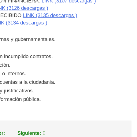
ÓN FINANCIERA.
LINK (3107 descargas )
NK (3126 descargas )
RECIBIDO
LINK (3135 descargas )
NK (3134 descargas )
ernas y gubernamentales.
 incumplido contratos.
ción.
 o internos.
cuentas a la ciudadanía.
 justificativos.
formación pública.
or:
Siguiente: