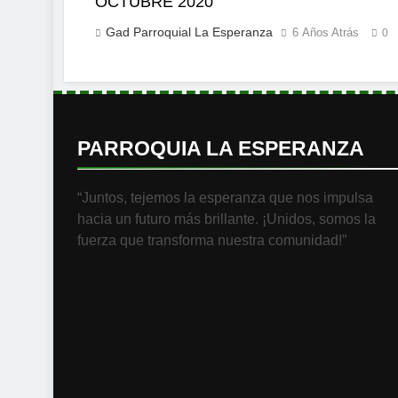
OCTUBRE 2020
Gad Parroquial La Esperanza
6 Años Atrás
0
PARROQUIA LA ESPERANZA
“Juntos, tejemos la esperanza que nos impulsa
hacia un futuro más brillante. ¡Unidos, somos la
fuerza que transforma nuestra comunidad!”