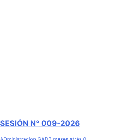
SESIÓN N° 009-2026
ADministracion GAD
2 meses atrás
0