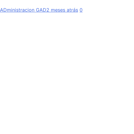
ADministracion GAD
2 meses atrás
0