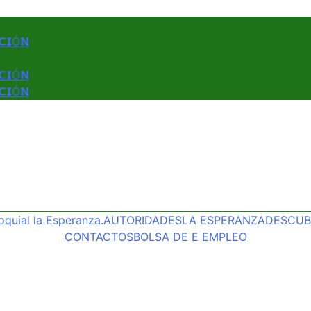
𝗖𝗜Ó𝗡
𝗖𝗜Ó𝗡
𝗖𝗜Ó𝗡
quial la Esperanza.
AUTORIDADES
LA ESPERANZA
DESCUBR
CONTACTOS
BOLSA DE E EMPLEO