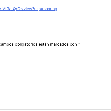
XlVt3a_QrO-/view?usp=sharing
campos obligatorios están marcados con
*