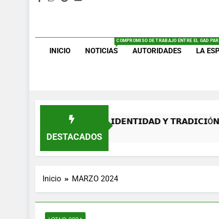
COMPROMISO DE TRABAJO ENTRE EL GAD PAR
INICIO
NOTICIAS
AUTORIDADES
LA ES
Ñ𝗢𝗦 𝗗𝗘 𝗢𝗥𝗚𝗨𝗟𝗟𝗢, 𝗜𝗗𝗘𝗡𝗧𝗜𝗗𝗔𝗗 𝗬 𝗧𝗥𝗔𝗗𝗜𝗖𝗜Ó𝗡
rás
DESTACADOS
Inicio
MARZO 2024