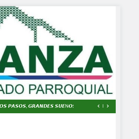
𝗟𝗢, 𝗜𝗗𝗘𝗡𝗧𝗜𝗗𝗔𝗗 𝗬 𝗧𝗥𝗔𝗗𝗜𝗖𝗜Ó𝗡
𝗟𝗢, 𝗜𝗗𝗘𝗡𝗧𝗜𝗗𝗔𝗗 𝗬 𝗧𝗥𝗔𝗗𝗜𝗖𝗜Ó𝗡
𝙊𝙎 𝙋𝘼𝙎𝙊𝙎, 𝙂𝙍𝘼𝙉𝘿𝙀𝙎 𝙎𝙐𝙀Ñ𝙊𝙎
𝗟𝗢, 𝗜𝗗𝗘𝗡𝗧𝗜𝗗𝗔𝗗 𝗬 𝗧𝗥𝗔𝗗𝗜𝗖𝗜Ó𝗡
𝗟𝗢, 𝗜𝗗𝗘𝗡𝗧𝗜𝗗𝗔𝗗 𝗬 𝗧𝗥𝗔𝗗𝗜𝗖𝗜Ó𝗡