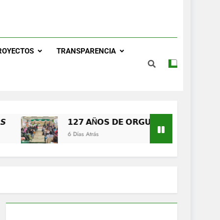
𝗟𝗢, 𝗜𝗗𝗘𝗡𝗧𝗜𝗗𝗔𝗗 𝗬 𝗧𝗥𝗔𝗗𝗜𝗖𝗜Ó𝗡
𝙊𝙎 𝙋𝘼𝙎𝙊𝙎, 𝙂𝙍𝘼𝙉𝘿𝙀𝙎 𝙎𝙐𝙀Ñ𝙊𝙎
ROYECTOS
TRANSPARENCIA
𝗟𝗢, 𝗜𝗗𝗘𝗡𝗧𝗜𝗗𝗔𝗗 𝗬 𝗧𝗥𝗔𝗗𝗜𝗖𝗜Ó𝗡
𝗟𝗢, 𝗜𝗗𝗘𝗡𝗧𝗜𝗗𝗔𝗗 𝗬 𝗧𝗥𝗔𝗗𝗜𝗖𝗜Ó𝗡
𝟭𝟮𝟳 𝗔Ñ𝗢𝗦 𝗗𝗘 𝗢𝗥𝗚𝗨𝗟𝗟𝗢, 𝗜𝗗𝗘𝗡𝗧𝗜𝗗𝗔𝗗 𝗬 𝗧𝗥𝗔
6 Días Atrás