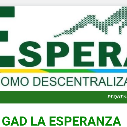
𝟭𝟮𝟳 𝗔Ñ𝗢𝗦 𝗗𝗘 𝗢𝗥𝗚𝗨𝗟
𝟭𝟮𝟳 𝗔Ñ𝗢𝗦 𝗗𝗘 𝗢𝗥𝗚𝗨𝗟
𝙋𝙀𝙌𝙐𝙀Ñ
𝟭𝟮𝟳 𝗔Ñ𝗢𝗦 𝗗𝗘 𝗢𝗥𝗚𝗨𝗟
GAD LA ESPERANZA
𝟭𝟮𝟳 𝗔Ñ𝗢𝗦 𝗗𝗘 𝗢𝗥𝗚𝗨𝗟