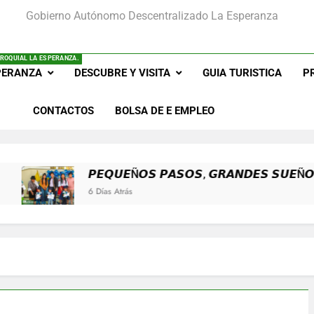
Gobierno Autónomo Descentralizado La Esperanza
𝟭𝟮𝟳 𝗔Ñ𝗢𝗦 𝗗𝗘 𝗢𝗥𝗚𝗨𝗟
𝙋𝙀𝙌𝙐𝙀Ñ
ROQUIAL LA ESPERANZA.
PERANZA
DESCUBRE Y VISITA
GUIA TURISTICA
P
𝟭𝟮𝟳 𝗔Ñ𝗢𝗦 𝗗𝗘 𝗢𝗥𝗚𝗨𝗟
CONTACTOS
BOLSA DE E EMPLEO
𝟭𝟮𝟳 𝗔Ñ𝗢𝗦 𝗗𝗘 𝗢𝗥𝗚𝗨𝗟
𝙋𝙀𝙌𝙐𝙀Ñ𝙊𝙎 𝙋𝘼𝙎𝙊𝙎, 𝙂𝙍𝘼𝙉𝘿𝙀𝙎 𝙎𝙐𝙀Ñ𝙊𝙎
6 Días Atrás