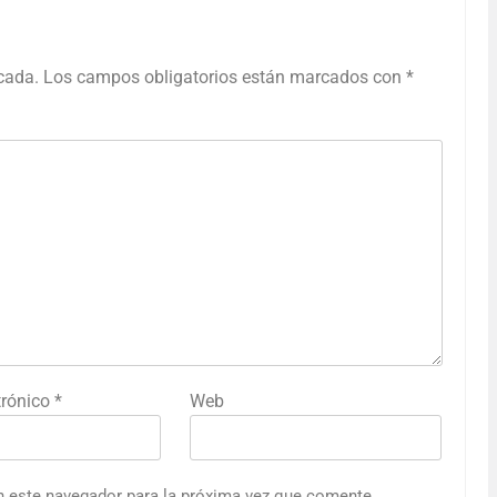
icada.
Los campos obligatorios están marcados con
*
trónico
*
Web
n este navegador para la próxima vez que comente.