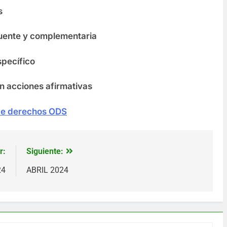
es
ecuente y complementaria
específico
 con acciones afirmativas
 de derechos ODS
r:
Siguiente:
24
ABRIL 2024