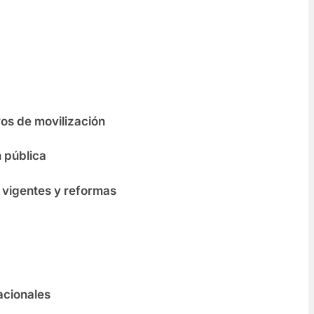
s
icativos de movilización
ón pública
ivos vigentes y reformas
acionales