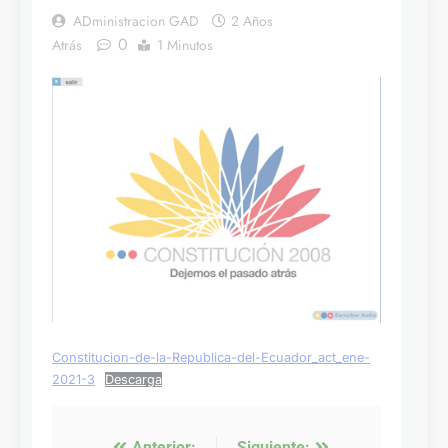
ADministracion GAD
2 Años
0
Atrás
1 Minutos
Constitucion-de-la-Republica-del-Ecuador_act_ene-
2021-3
Descarga
Anterior:
Siguiente: