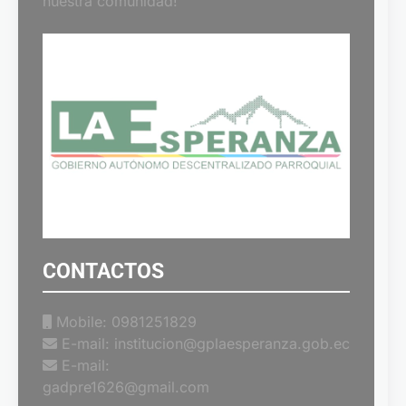
nuestra comunidad!”
CONTACTOS
Mobile: 0981251829
E-mail: institucion@gplaesperanza.gob.ec
E-mail:
gadpre1626@gmail.com