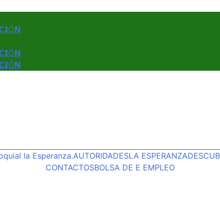
𝗖𝗜Ó𝗡
𝗖𝗜Ó𝗡
𝗖𝗜Ó𝗡
quial la Esperanza.
AUTORIDADES
LA ESPERANZA
DESCUBR
CONTACTOS
BOLSA DE E EMPLEO