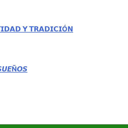
𝗜𝗗𝗔𝗗 𝗬 𝗧𝗥𝗔𝗗𝗜𝗖𝗜Ó𝗡
𝙎𝙐𝙀Ñ𝙊𝙎