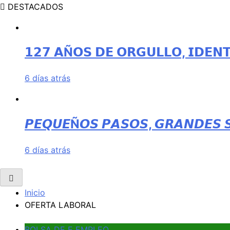
DESTACADOS
𝟭𝟮𝟳 𝗔Ñ𝗢𝗦 𝗗𝗘 𝗢𝗥𝗚𝗨𝗟𝗟𝗢, 𝗜𝗗𝗘𝗡
6 días atrás
𝙋𝙀𝙌𝙐𝙀Ñ𝙊𝙎 𝙋𝘼𝙎𝙊𝙎, 𝙂𝙍𝘼𝙉𝘿𝙀𝙎 
6 días atrás
Inicio
OFERTA LABORAL
BOLSA DE E EMPLEO