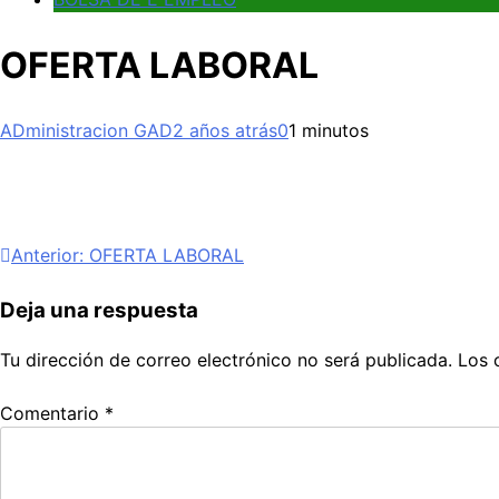
OFERTA LABORAL
ADministracion GAD
2 años atrás
0
1 minutos
Navegación
Anterior:
OFERTA LABORAL
de
Deja una respuesta
entradas
Tu dirección de correo electrónico no será publicada.
Los 
Comentario
*