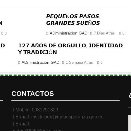
𝙋𝙀𝙌𝙐𝙀Ñ𝙊𝙎 𝙋𝘼𝙎𝙊𝙎,
𝗡
𝙂𝙍𝘼𝙉𝘿𝙀𝙎 𝙎𝙐𝙀Ñ𝙊𝙎
ADministracion GAD
7 Días Atrás
0
0
𝗗
𝟭𝟮𝟳 𝗔Ñ𝗢𝗦 𝗗𝗘 𝗢𝗥𝗚𝗨𝗟𝗟𝗢, 𝗜𝗗𝗘𝗡𝗧𝗜𝗗𝗔𝗗
𝗬 𝗧𝗥𝗔𝗗𝗜𝗖𝗜Ó𝗡
ADministracion GAD
1 Semana Atrás
0
CONTACTOS
Mobile: 0981251829
E-mail: institucion@gplaesperanza.gob.ec
E-mail:
gadpre1626@gmail.com