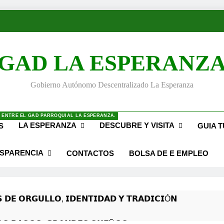
GAD LA ESPERANZ
Gobierno Autónomo Descentralizado La Esperanza
 ENTRE EL GAD PARROQUIAL LA ESPERANZA.
LA ESPERANZA
DESCUBRE Y VISITA
S
GUIA T
SPARENCIA
CONTACTOS
BOLSA DE E EMPLEO
 𝗗𝗘 𝗢𝗥𝗚𝗨𝗟𝗟𝗢, 𝗜𝗗𝗘𝗡𝗧𝗜𝗗𝗔𝗗 𝗬 𝗧𝗥𝗔𝗗𝗜𝗖𝗜Ó𝗡
𝙎 𝙋𝘼𝙎𝙊𝙎, 𝙂𝙍𝘼𝙉𝘿𝙀𝙎 𝙎𝙐𝙀Ñ𝙊𝙎