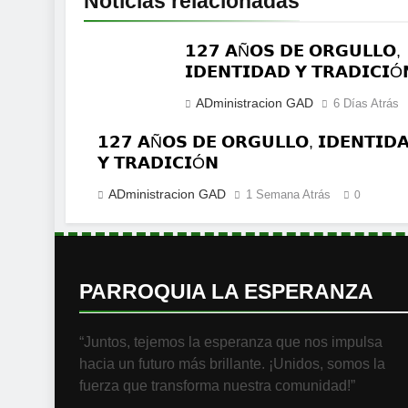
Noticias relacionadas
𝟭𝟮𝟳 𝗔Ñ𝗢𝗦 𝗗𝗘 𝗢𝗥𝗚𝗨𝗟𝗟𝗢,
𝗜𝗗𝗘𝗡𝗧𝗜𝗗𝗔𝗗 𝗬 𝗧𝗥𝗔𝗗𝗜𝗖𝗜Ó
ADministracion GAD
6 Días Atrás
𝟭𝟮𝟳 𝗔Ñ𝗢𝗦 𝗗𝗘 𝗢𝗥𝗚𝗨𝗟𝗟𝗢, 𝗜𝗗𝗘𝗡𝗧𝗜𝗗
𝗬 𝗧𝗥𝗔𝗗𝗜𝗖𝗜Ó𝗡
ADministracion GAD
1 Semana Atrás
0
PARROQUIA LA ESPERANZA
“Juntos, tejemos la esperanza que nos impulsa
hacia un futuro más brillante. ¡Unidos, somos la
fuerza que transforma nuestra comunidad!”