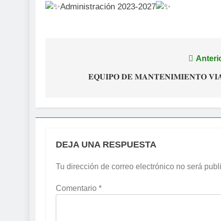
Administración 2023-2027
Navegación
Anteri
de
𝐄𝐐𝐔𝐈𝐏𝐎 𝐃𝐄 𝐌𝐀𝐍𝐓𝐄𝐍𝐈𝐌𝐈𝐄𝐍𝐓𝐎 𝐕𝐈
entradas
DEJA UNA RESPUESTA
Tu dirección de correo electrónico no será publ
Comentario
*