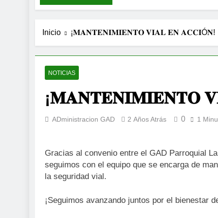
7 Días Atrás
Inicio
¡𝐌𝐀𝐍𝐓𝐄𝐍𝐈𝐌𝐈𝐄𝐍𝐓𝐎 𝐕𝐈𝐀𝐋 𝐄𝐍 𝐀𝐂𝐂𝐈Ó𝐍!
NOTICIAS
¡𝐌𝐀𝐍𝐓𝐄𝐍𝐈𝐌𝐈𝐄𝐍𝐓𝐎 𝐕
0
ADministracion GAD
2 Años Atrás
1 Minu
Gracias al convenio entre el GAD Parroquial L
seguimos con el equipo que se encarga de man
la seguridad vial.
¡Seguimos avanzando juntos por el bienestar de