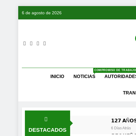
Saltar
6 de agosto de 2026
al
contenido
COMPROMISO DE TRABAJO
INICIO
NOTICIAS
AUTORIDADE
TRAN
𝟭𝟮𝟳 𝗔Ñ𝗢𝗦
6 Días Atrás
DESTACADOS
𝙋𝙀𝙌𝙐𝙀Ñ𝙊