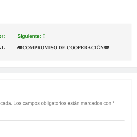
or:
Siguiente:
𝐋
🚌𝐂𝐎𝐌𝐏𝐑𝐎𝐌𝐈𝐒𝐎 𝐃𝐄 𝐂𝐎𝐎𝐏𝐄𝐑𝐀𝐂𝐈Ó𝐍🚌
icada.
Los campos obligatorios están marcados con
*