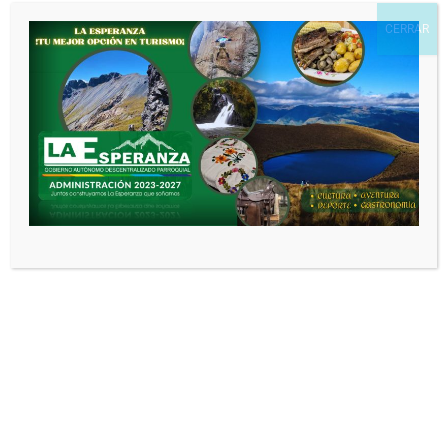
CERRAR
Web
Guarda mi nombre, correo electrónico
y web en este navegador para la próxima
vez que comente.
Noticias relacionadas
SESIÓN EXTRAORDINARIA