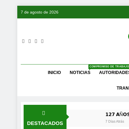
Saltar
7 de agosto de 2026
al
contenido
COMPROMISO DE TRABAJO
INICIO
NOTICIAS
AUTORIDADE
TRAN
𝟭𝟮𝟳 𝗔Ñ𝗢𝗦
7 Días Atrás
DESTACADOS