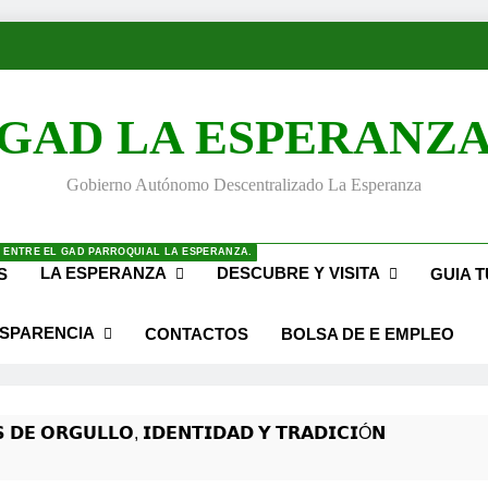
GAD LA ESPERANZ
Gobierno Autónomo Descentralizado La Esperanza
 ENTRE EL GAD PARROQUIAL LA ESPERANZA.
LA ESPERANZA
DESCUBRE Y VISITA
S
GUIA T
SPARENCIA
CONTACTOS
BOLSA DE E EMPLEO
 𝗗𝗘 𝗢𝗥𝗚𝗨𝗟𝗟𝗢, 𝗜𝗗𝗘𝗡𝗧𝗜𝗗𝗔𝗗 𝗬 𝗧𝗥𝗔𝗗𝗜𝗖𝗜Ó𝗡