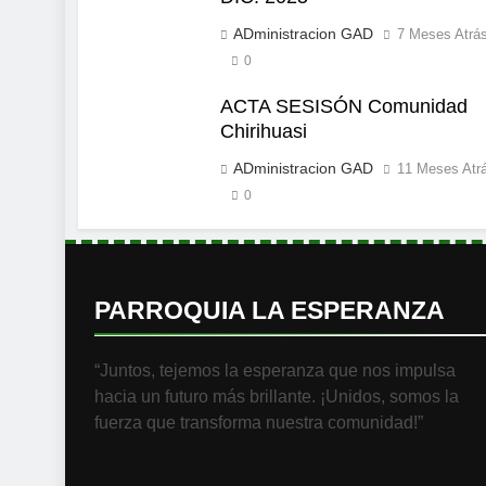
ADministracion GAD
7 Meses Atrá
0
ACTA SESISÓN Comunidad
Chirihuasi
ADministracion GAD
11 Meses Atr
0
PARROQUIA LA ESPERANZA
“Juntos, tejemos la esperanza que nos impulsa
hacia un futuro más brillante. ¡Unidos, somos la
fuerza que transforma nuestra comunidad!”