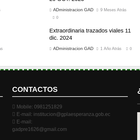
ADministracion GAD
s
9 Meses Atrás
0
Extraordinaria trazados viales 11
dic. 2024
ADministracion GAD
ás
1 Año Atrás
0
CONTACTOS
Mobile: 0981251829
E-mail: institucion@gplaesperanza.gob.ec
E-mail:
gadpre1626@gmail.com