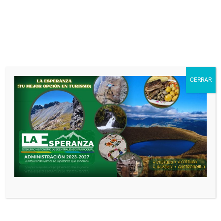
Tu dirección de correo electrónico no
será publicada.
Los campos obligatorios
están marcados con
*
Comentario
*
CERRAR
Nombre
*
Correo electrónico
*