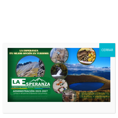
DEJA UNA RESPUESTA
Tu dirección de correo electrónico no
será publicada.
Los campos obligatorios
están marcados con
*
Comentario
*
CERRAR
Nombre
*