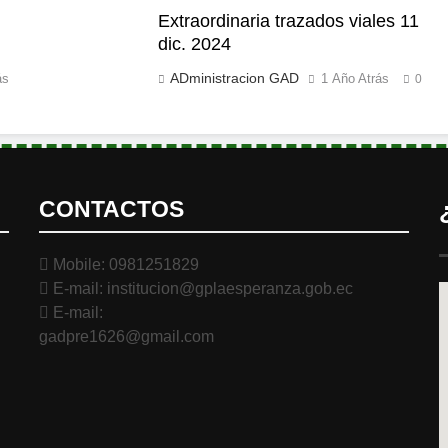
Extraordinaria trazados viales 11
dic. 2024
ADministracion GAD
ás
1 Año Atrás
0
CONTACTOS
Mobile: 0981251829
E-mail: institucion@gplaesperanza.gob.ec
E-mail:
gadpre1626@gmail.com