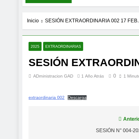
Inicio
SESIÓN EXTRAORDINARIA 002 17 FEB.
2025
EXTRAORDINARIAS
SESIÓN EXTRAORDINA
0
ADministracion GAD
1 Año Atrás
1 Minut
extraordinaria 002
Descarga
Navegación
Anteri
de
SESIÓN N° 004-20