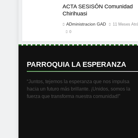
ACTA SESISÓN Comunidad
Chirihuasi
ADministracion GAD
11 Meses Atr
0
PARROQUIA LA ESPERANZA
“Juntos, tejemos la esperanza que nos impulsa
hacia un futuro más brillante. ¡Unidos, somos la
fuerza que transforma nuestra comunidad!”