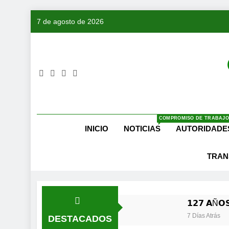
Saltar
7 de agosto de 2026
al
contenido
COMPROMISO DE TRABAJO
INICIO
NOTICIAS
AUTORIDADE
TRAN
𝟭𝟮𝟳 𝗔Ñ𝗢𝗦
7 Días Atrás
DESTACADOS