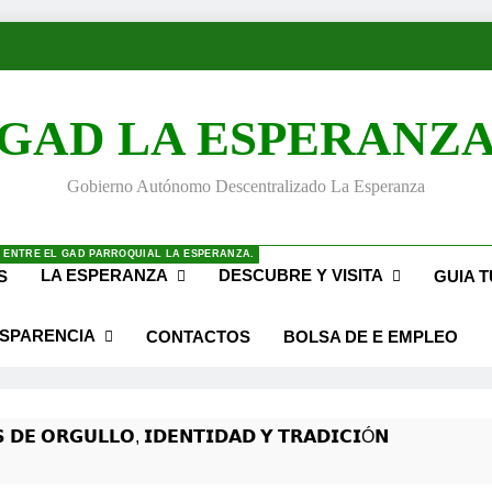
GAD LA ESPERANZ
Gobierno Autónomo Descentralizado La Esperanza
 ENTRE EL GAD PARROQUIAL LA ESPERANZA.
LA ESPERANZA
DESCUBRE Y VISITA
S
GUIA T
SPARENCIA
CONTACTOS
BOLSA DE E EMPLEO
 𝗗𝗘 𝗢𝗥𝗚𝗨𝗟𝗟𝗢, 𝗜𝗗𝗘𝗡𝗧𝗜𝗗𝗔𝗗 𝗬 𝗧𝗥𝗔𝗗𝗜𝗖𝗜Ó𝗡