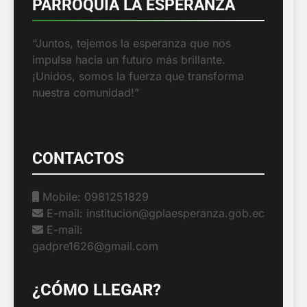
PARROQUIA LA ESPERANZA
“Juntos, tejemos la esperanza que nos
impulsa hacia un futuro más brillante.
¡Unidos, somos la fuerza que transforma
nuestra comunidad!”
CONTACTOS
Mobile: 0981251829
E-mail: institucion@gplaesperanza.gob.ec
E-mail:
gadpre1626@gmail.com
¿CÓMO LLEGAR?