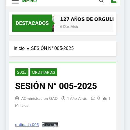
MENÚ
𝟭𝟮𝟳 𝗔Ñ𝗢𝗦 𝗗𝗘 𝗢𝗥𝗚𝗨𝗟𝗟𝗢, 𝗜𝗗𝗘
DESTACADOS
6 Días Atrás
Inicio
SESIÓN N° 005-2025
2025
ORDINARIAS
SESIÓN N° 005-2025
0
ADministracion GAD
1 Año Atrás
1
Minutos
ordinaria 005
Descarga