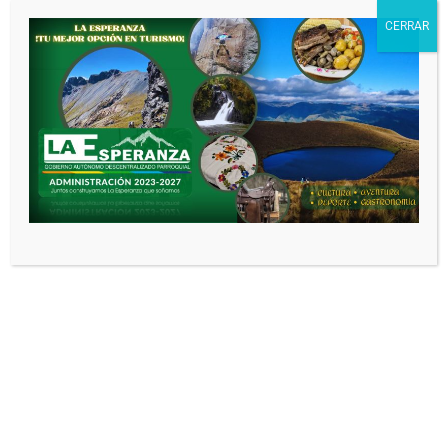
CERRAR
Nombre
*
Correo electrónico
*
Web
Guarda mi nombre, correo electrónico
y web en este navegador para la próxima
vez que comente.