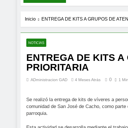
6 Días Atrás
Inicio
ENTREGA DE KITS A GRUPOS DE ATEN
NOTICIAS
ENTREGA DE KITS A
PRIORITARIA
0
ADministracion GAD
4 Meses Atrás
1 Mi
Se realizó la entrega de kits de víveres a perso
comunidad de San José de Cacho, como parte de
parroquia.
Esta actividad se desarrolla mediante el traba