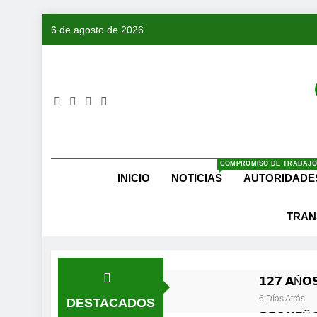
Saltar
6 de agosto de 2026
al
contenido
COMPROMISO DE TRABAJO
INICIO
NOTICIAS
AUTORIDADE
TRAN
𝟭𝟮𝟳 𝗔Ñ𝗢𝗦
6 Días Atrás
DESTACADOS
𝙋𝙀𝙌𝙐𝙀Ñ𝙊