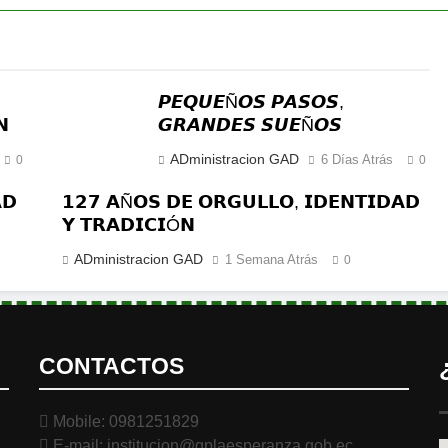
𝙋𝙀𝙌𝙐𝙀Ñ𝙊𝙎 𝙋𝘼𝙎𝙊𝙎,
𝗡
𝙂𝙍𝘼𝙉𝘿𝙀𝙎 𝙎𝙐𝙀Ñ𝙊𝙎
ADministracion GAD
6 Días Atrás
0
0
𝗗
𝟭𝟮𝟳 𝗔Ñ𝗢𝗦 𝗗𝗘 𝗢𝗥𝗚𝗨𝗟𝗟𝗢, 𝗜𝗗𝗘𝗡𝗧𝗜𝗗𝗔𝗗
𝗬 𝗧𝗥𝗔𝗗𝗜𝗖𝗜Ó𝗡
ADministracion GAD
1 Semana Atrás
0
CONTACTOS
Mobile: 0981251829
E-mail: institucion@gplaesperanza.gob.ec