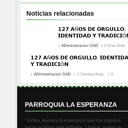
Noticias relacionadas
𝟭𝟮𝟳 𝗔Ñ𝗢𝗦 𝗗𝗘 𝗢𝗥𝗚𝗨𝗟𝗟𝗢,
𝗜𝗗𝗘𝗡𝗧𝗜𝗗𝗔𝗗 𝗬 𝗧𝗥𝗔𝗗𝗜𝗖𝗜Ó
ADministracion GAD
6 Días Atrás
𝟭𝟮𝟳 𝗔Ñ𝗢𝗦 𝗗𝗘 𝗢𝗥𝗚𝗨𝗟𝗟𝗢, 𝗜𝗗𝗘𝗡𝗧𝗜𝗗
𝗬 𝗧𝗥𝗔𝗗𝗜𝗖𝗜Ó𝗡
ADministracion GAD
1 Semana Atrás
0
PARROQUIA LA ESPERANZA
“Juntos, tejemos la esperanza que nos impulsa
hacia un futuro más brillante. ¡Unidos, somos la