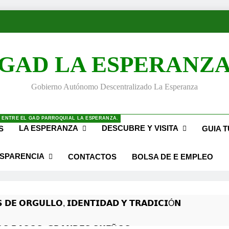
GAD LA ESPERANZ
Gobierno Autónomo Descentralizado La Esperanza
 ENTRE EL GAD PARROQUIAL LA ESPERANZA.
LA ESPERANZA
DESCUBRE Y VISITA
S
GUIA T
SPARENCIA
CONTACTOS
BOLSA DE E EMPLEO
 𝗗𝗘 𝗢𝗥𝗚𝗨𝗟𝗟𝗢, 𝗜𝗗𝗘𝗡𝗧𝗜𝗗𝗔𝗗 𝗬 𝗧𝗥𝗔𝗗𝗜𝗖𝗜Ó𝗡
𝙎 𝙋𝘼𝙎𝙊𝙎, 𝙂𝙍𝘼𝙉𝘿𝙀𝙎 𝙎𝙐𝙀Ñ𝙊𝙎