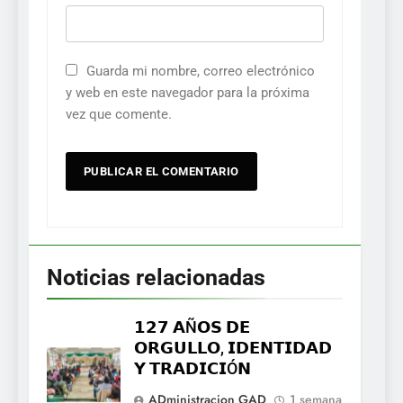
Guarda mi nombre, correo electrónico
y web en este navegador para la próxima
vez que comente.
Noticias relacionadas
𝟭𝟮𝟳 𝗔Ñ𝗢𝗦 𝗗𝗘
𝗢𝗥𝗚𝗨𝗟𝗟𝗢, 𝗜𝗗𝗘𝗡𝗧𝗜𝗗𝗔𝗗
𝗬 𝗧𝗥𝗔𝗗𝗜𝗖𝗜Ó𝗡
ADministracion GAD
1 semana