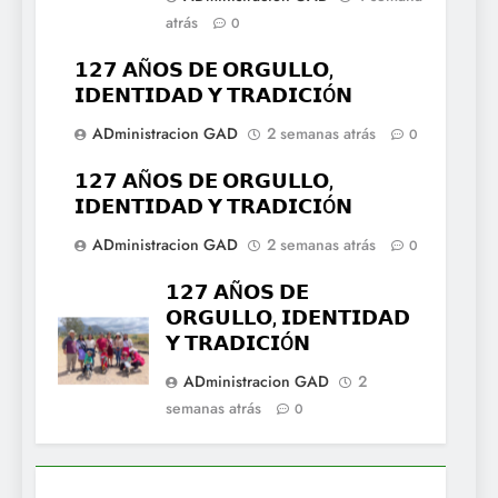
atrás
0
𝟭𝟮𝟳 𝗔Ñ𝗢𝗦 𝗗𝗘 𝗢𝗥𝗚𝗨𝗟𝗟𝗢,
𝗜𝗗𝗘𝗡𝗧𝗜𝗗𝗔𝗗 𝗬 𝗧𝗥𝗔𝗗𝗜𝗖𝗜Ó𝗡
ADministracion GAD
2 semanas atrás
0
𝟭𝟮𝟳 𝗔Ñ𝗢𝗦 𝗗𝗘 𝗢𝗥𝗚𝗨𝗟𝗟𝗢,
𝗜𝗗𝗘𝗡𝗧𝗜𝗗𝗔𝗗 𝗬 𝗧𝗥𝗔𝗗𝗜𝗖𝗜Ó𝗡
ADministracion GAD
2 semanas atrás
0
𝟭𝟮𝟳 𝗔Ñ𝗢𝗦 𝗗𝗘
𝗢𝗥𝗚𝗨𝗟𝗟𝗢, 𝗜𝗗𝗘𝗡𝗧𝗜𝗗𝗔𝗗
𝗬 𝗧𝗥𝗔𝗗𝗜𝗖𝗜Ó𝗡
ADministracion GAD
2
semanas atrás
0