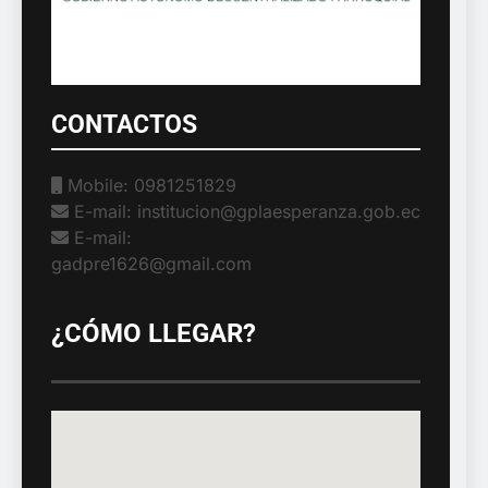
CONTACTOS
Mobile: 0981251829
E-mail: institucion@gplaesperanza.gob.ec
E-mail:
gadpre1626@gmail.com
¿CÓMO LLEGAR?