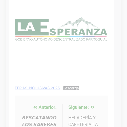
FERIAS INCLUSIVAS 2025
Descarga
Anterior:
Siguiente:
Navegación
de
𝙍𝙀𝙎𝘾𝘼𝙏𝘼𝙉𝘿𝙊
HELADERÍA Y
𝙇𝙊𝙎 𝙎𝘼𝘽𝙀𝙍𝙀𝙎
CAFETERÍA LA