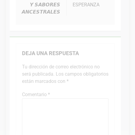
entradas
𝙔 𝙎𝘼𝘽𝙊𝙍𝙀𝙎
ESPERANZA
𝘼𝙉𝘾𝙀𝙎𝙏𝙍𝘼𝙇𝙀𝙎
DEJA UNA RESPUESTA
Tu dirección de correo electrónico no
será publicada.
Los campos obligatorios
están marcados con
*
Comentario
*