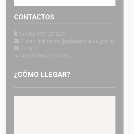
CONTACTOS
Mobile: 0981251829
E-mail: institucion@gplaesperanza.gob.ec
E-mail:
gadpre1626@gmail.com
¿CÓMO LLEGAR?