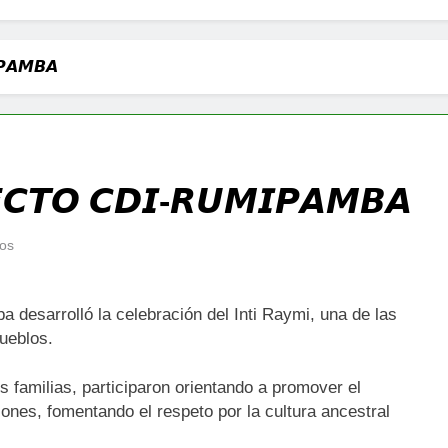
𝙋𝘼𝙈𝘽𝘼
𝙀𝘾𝙏𝙊 𝘾𝘿𝙄-𝙍𝙐𝙈𝙄𝙋𝘼𝙈𝘽𝘼
tos
a desarrolló la celebración del Inti Raymi, una de las
ueblos.
us familias, participaron orientando a promover el
iones, fomentando el respeto por la cultura ancestral