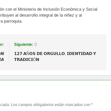
n con el Ministerio de Inclusión Económica y Social
buyen al desarrollo integral de la niñez y al
ra parroquia.
or:
Siguiente:
Ó𝙉
𝟭𝟮𝟳 𝗔Ñ𝗢𝗦 𝗗𝗘 𝗢𝗥𝗚𝗨𝗟𝗟𝗢, 𝗜𝗗𝗘𝗡𝗧𝗜𝗗𝗔𝗗 𝗬
𝘼
𝗧𝗥𝗔𝗗𝗜𝗖𝗜Ó𝗡
icada.
Los campos obligatorios están marcados con
*