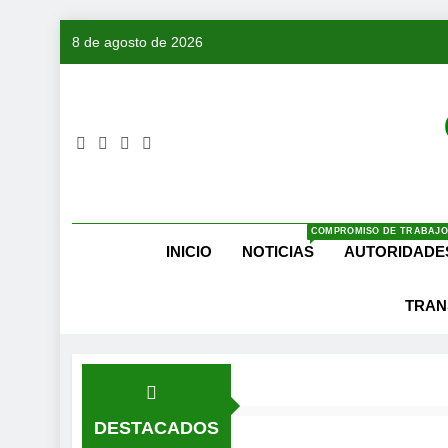
Saltar
8 de agosto de 2026
al
contenido
COMPROMISO DE TRABAJO
INICIO
NOTICIAS
AUTORIDADE
TRAN
DESTACADOS