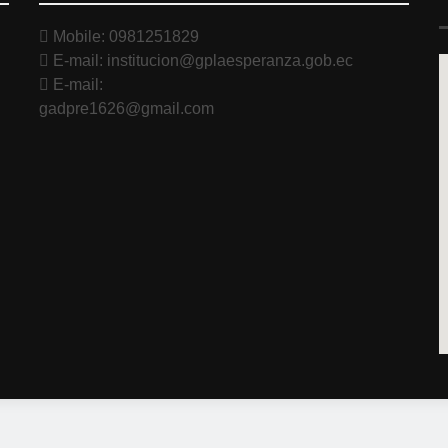
Mobile: 0981251829
E-mail: institucion@gplaesperanza.gob.ec
E-mail:
gadpre1626@gmail.com