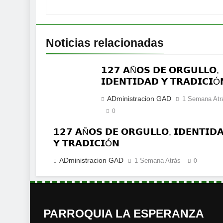
Noticias relacionadas
𝟭𝟮𝟳 𝗔Ñ𝗢𝗦 𝗗𝗘 𝗢𝗥𝗚𝗨𝗟𝗟𝗢,
𝗜𝗗𝗘𝗡𝗧𝗜𝗗𝗔𝗗 𝗬 𝗧𝗥𝗔𝗗𝗜𝗖𝗜Ó
ADministracion GAD
1 Semana Atr
0
𝟭𝟮𝟳 𝗔Ñ𝗢𝗦 𝗗𝗘 𝗢𝗥𝗚𝗨𝗟𝗟𝗢, 𝗜𝗗𝗘𝗡𝗧𝗜𝗗
𝗬 𝗧𝗥𝗔𝗗𝗜𝗖𝗜Ó𝗡
ADministracion GAD
1 Semana Atrás
0
PARROQUIA LA ESPERANZA