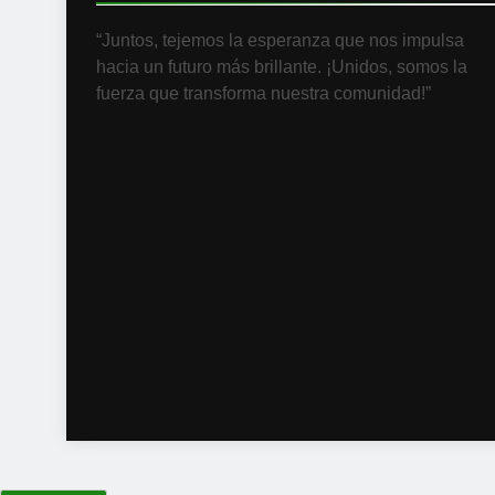
“Juntos, tejemos la esperanza que nos impulsa
hacia un futuro más brillante. ¡Unidos, somos la
fuerza que transforma nuestra comunidad!”