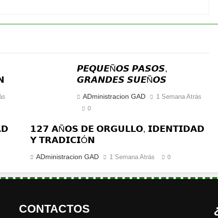
𝙋𝙀𝙌𝙐𝙀Ñ𝙊𝙎 𝙋𝘼𝙎𝙊𝙎,
𝗡
𝙂𝙍𝘼𝙉𝘿𝙀𝙎 𝙎𝙐𝙀Ñ𝙊𝙎
ADministracion GAD
ás
1 Semana Atrás
0
𝗗
𝟭𝟮𝟳 𝗔Ñ𝗢𝗦 𝗗𝗘 𝗢𝗥𝗚𝗨𝗟𝗟𝗢, 𝗜𝗗𝗘𝗡𝗧𝗜𝗗𝗔𝗗
𝗬 𝗧𝗥𝗔𝗗𝗜𝗖𝗜Ó𝗡
ADministracion GAD
1 Semana Atrás
0
CONTACTOS