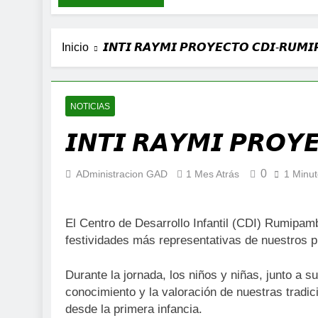
Inicio
𝙄𝙉𝙏𝙄 𝙍𝘼𝙔𝙈𝙄 𝙋𝙍𝙊𝙔𝙀𝘾𝙏𝙊 𝘾𝘿𝙄-𝙍𝙐𝙈𝙄
NOTICIAS
𝙄𝙉𝙏𝙄 𝙍𝘼𝙔𝙈𝙄 𝙋𝙍𝙊𝙔
0
ADministracion GAD
1 Mes Atrás
1 Minu
El Centro de Desarrollo Infantil (CDI) Rumipamb
festividades más representativas de nuestros p
Durante la jornada, los niños y niñas, junto a s
conocimiento y la valoración de nuestras tradic
desde la primera infancia.