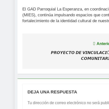
El GAD Parroquial La Esperanza, en coordinació
(MIES), continúa impulsando espacios que contri
fortalecimiento de la identidad cultural de nuest
Navegación
Anteri
de
𝙋𝙍𝙊𝙔𝙀𝘾𝙏𝙊 𝘿𝙀 𝙑𝙄𝙉𝘾𝙐𝙇𝘼𝘾𝙄
𝘾𝙊𝙈𝙐𝙉𝙄𝙏𝘼𝙍
entradas
DEJA UNA RESPUESTA
Tu dirección de correo electrónico no será publ