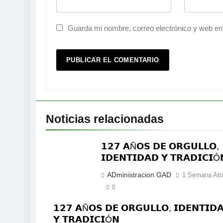
Guarda mi nombre, correo electrónico y web en
Noticias relacionadas
𝟭𝟮𝟳 𝗔Ñ𝗢𝗦 𝗗𝗘 𝗢𝗥𝗚𝗨𝗟𝗟𝗢,
𝗜𝗗𝗘𝗡𝗧𝗜𝗗𝗔𝗗 𝗬 𝗧𝗥𝗔𝗗𝗜𝗖𝗜Ó
ADministracion GAD
1 Semana Atr
0
𝟭𝟮𝟳 𝗔Ñ𝗢𝗦 𝗗𝗘 𝗢𝗥𝗚𝗨𝗟𝗟𝗢, 𝗜𝗗𝗘𝗡𝗧𝗜𝗗
𝗬 𝗧𝗥𝗔𝗗𝗜𝗖𝗜Ó𝗡