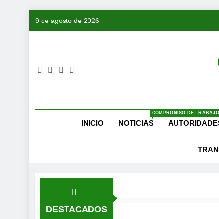
Saltar
9 de agosto de 2026
al
contenido
COMPROMISO DE TRABAJO
INICIO
NOTICIAS
AUTORIDADE
TRAN
DESTACADOS