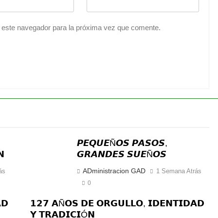
 este navegador para la próxima vez que comente.
𝙋𝙀𝙌𝙐𝙀Ñ𝙊𝙎 𝙋𝘼𝙎𝙊𝙎,
𝗡
𝙂𝙍𝘼𝙉𝘿𝙀𝙎 𝙎𝙐𝙀Ñ𝙊𝙎
ADministracion GAD
ás
1 Semana Atrás
0
𝗗
𝟭𝟮𝟳 𝗔Ñ𝗢𝗦 𝗗𝗘 𝗢𝗥𝗚𝗨𝗟𝗟𝗢, 𝗜𝗗𝗘𝗡𝗧𝗜𝗗𝗔𝗗
𝗬 𝗧𝗥𝗔𝗗𝗜𝗖𝗜Ó𝗡