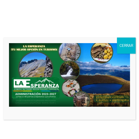
Noticias relacionadas
CERRAR
CONVENIO DE
COOPERACIÓN TÉCNICO
ECONÓMICO No. PD-01-
10D01-31290-D ENTRE EL
MINISTERIO DE
DESARROLLO HUMANO –
MDH Y EL GOBIERNO
AUTÓNOMO
DESCENTRALIZADO
PARROQUIAL RURAL LA
ESPERANZA (GAD)