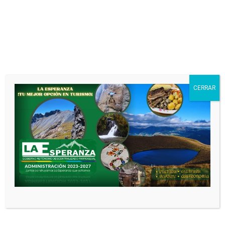
ADministracion GAD
10
2025
meses atrás
0
1 minutos
ORDINARIAS
SESIONES
Leer más
SESIÓN N° 016-2025
ADministracion GAD
10
2025
CERRAR
meses atrás
0
1 minutos
ORDINARIAS
SESIONES
Leer más
SESIÓN N° 015-2025
ADministracion GAD
11
meses atrás
0
1 minutos
2025
ORDINARIAS
Leer más