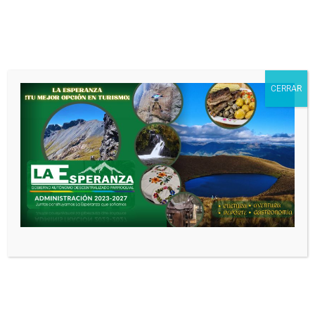
Nombre
*
CERRAR
Correo electrónico
*
Web
Guarda mi nombre, correo electrónico
y web en este navegador para la próxima
vez que comente.