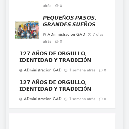
atrás
0
𝙋𝙀𝙌𝙐𝙀Ñ𝙊𝙎 𝙋𝘼𝙎𝙊𝙎,
𝙂𝙍𝘼𝙉𝘿𝙀𝙎 𝙎𝙐𝙀Ñ𝙊𝙎
ADministracion GAD
7 días
atrás
0
𝟭𝟮𝟳 𝗔Ñ𝗢𝗦 𝗗𝗘 𝗢𝗥𝗚𝗨𝗟𝗟𝗢,
𝗜𝗗𝗘𝗡𝗧𝗜𝗗𝗔𝗗 𝗬 𝗧𝗥𝗔𝗗𝗜𝗖𝗜Ó𝗡
ADministracion GAD
1 semana atrás
0
𝟭𝟮𝟳 𝗔Ñ𝗢𝗦 𝗗𝗘 𝗢𝗥𝗚𝗨𝗟𝗟𝗢,
𝗜𝗗𝗘𝗡𝗧𝗜𝗗𝗔𝗗 𝗬 𝗧𝗥𝗔𝗗𝗜𝗖𝗜Ó𝗡
ADministracion GAD
1 semana atrás
0