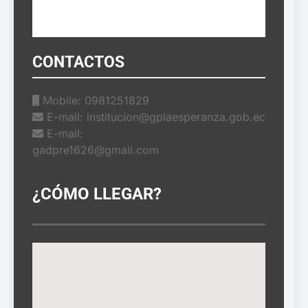
CONTACTOS
Mobile: 0981251829
E-mail: institucion@gplaesperanza.gob.ec
E-mail:
gadpre1626@gmail.com
¿CÓMO LLEGAR?