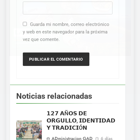
Guarda mi nombre, correo electrónico
y web en este navegador para la próxima
vez que comente.
Noticias relacionadas
𝟭𝟮𝟳 𝗔Ñ𝗢𝗦 𝗗𝗘
𝗢𝗥𝗚𝗨𝗟𝗟𝗢, 𝗜𝗗𝗘𝗡𝗧𝗜𝗗𝗔𝗗
𝗬 𝗧𝗥𝗔𝗗𝗜𝗖𝗜Ó𝗡
ADministracion GAD
6 días