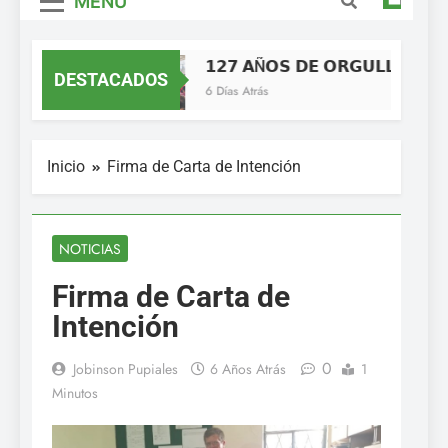
MENÚ
𝟭𝟮𝟳 𝗔Ñ𝗢𝗦 𝗗𝗘 𝗢𝗥𝗚𝗨𝗟𝗟𝗢, 𝗜𝗗𝗘
DESTACADOS
6 Días Atrás
Inicio
Firma de Carta de Intención
NOTICIAS
Firma de Carta de
Intención
0
Jobinson Pupiales
6 Años Atrás
1
Minutos