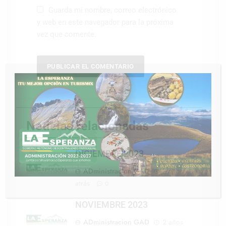
Guarda mi nombre, correo electrónico
y web en este navegador para la próxima
vez que comente.
CERRAR
Noticias relacionadas
DICIEMBRE 2023
ADministracion GAD
2 años
atrás
0
NOVIEMBRE 2023
ADministracion GAD
2 años