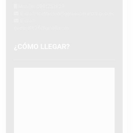
Mobile: 0981251829
E-mail: institucion@gplaesperanza.gob.ec
E-mail:
gadpre1626@gmail.com
¿CÓMO LLEGAR?