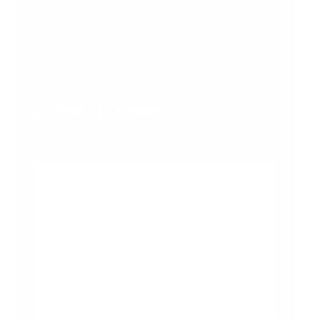
Mobile: 0981251829
E-mail: institucion@gplaesperanza.gob.ec
E-mail:
gadpre1626@gmail.com
¿CÓMO LLEGAR?