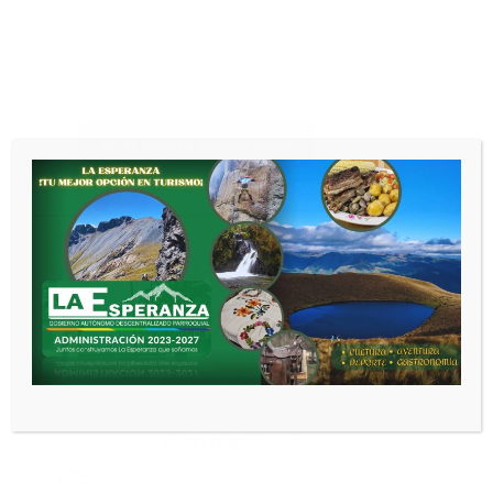
Guarda mi nombre, correo electrónico
y web en este navegador para la próxima
vez que comente.
CERRAR
Noticias relacionadas
DICIEMBRE 2023
ADministracion GAD
2 años
atrás
0
OCTUBRE 2023
ADministracion GAD
2 años