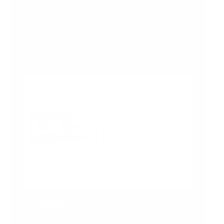
“Juntos, tejemos la esperanza que nos
impulsa hacia un futuro más brillante.
¡Unidos, somos la fuerza que transforma
nuestra comunidad!”
CONTACTOS