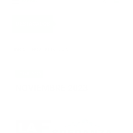
MENÚ
DESTACADOS
Inicio
NOVIEMBRE 2023
LOTAIP 2023
NOVIEMBRE 2023
ADministracion GAD
2 Años
0
Atrás
0 Minutos