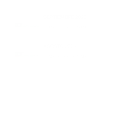
atrás
0
SEPTIEMBRE 2023
ADministracion GAD
2 años
atrás
0
AGOSTO 2023
ADministracion GAD
2 años
atrás
0