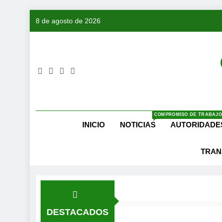
Saltar
8 de agosto de 2026
al
contenido
COMPROMISO DE TRABAJO
INICIO
NOTICIAS
AUTORIDADE
TRAN
DESTACADOS