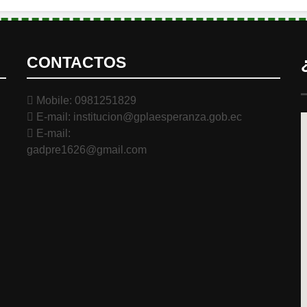
CONTACTOS
Mobile: 0981251829
E-mail: institucion@gplaesperanza.gob.ec
E-mail:
gadpre1626@gmail.com