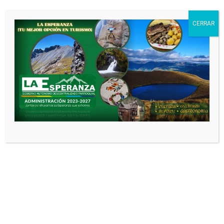
CONVENIO DE
COOPERACIÓN
CERRAR
INTERINSTITUCIONAL
ENTRE EL INSTITUTO
SUPERIOR TECNOLÓGICO
ITCA Y EI GOBIERNO
AUTÓNOMO
DESCENTRALIZADO
PARROQUIAL RURAL
LAESPERANZA
ADministracion GAD
3 meses
atrás
0
CONVENIO DE
COOPERACIÓN TÉCNICO
ECONÓMICO No. PD-01-
10D01-31290-D ENTRE EL
MINISTERIO DE
DESARROLLO HUMANO –