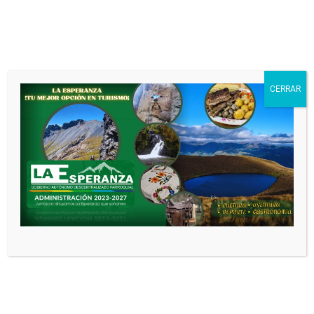
GOBIERNO
AUTÓNOMO
DESCENTRALIZADO
PARROQUIAL DE LA
ESPERANZA
CERRAR
DEJA UNA RESPUESTA
Tu dirección de correo electrónico no
será publicada.
Los campos obligatorios
están marcados con
*
Comentario
*