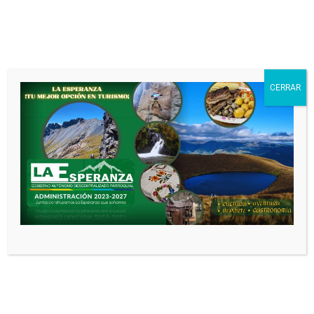
Noticias relacionadas
CERRAR
CONVENIO DE
COOPERACIÓN
INTERINSTITUCIONAL
ENTRE EL INSTITUTO
SUPERIOR TECNOLÓGICO
ITCA Y EI GOBIERNO
AUTÓNOMO
DESCENTRALIZADO
PARROQUIAL RURAL
LAESPERANZA
ADministracion GAD
3 meses
atrás
0