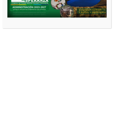
Noticias relacionadas
SESIÓN N° 010-2026
ADministracion GAD
2 meses
atrás
0
SESIÓN N° 009-2026
ADministracion GAD
2 meses
atrás
0
SESIÓN N° 007-2026
ADministracion GAD
2 meses
atrás
0