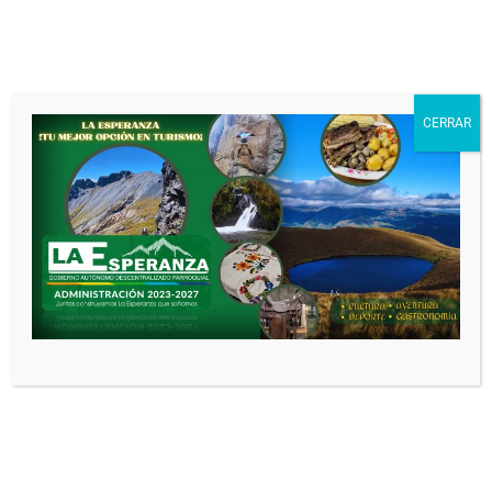
TECNOLÓGICO ITCA Y
EI GOBIERNO
AUTÓNOMO
DESCENTRALIZADO
PARROQUIAL RURAL
CERRAR
LAESPERANZA
DEJA UNA RESPUESTA
Tu dirección de correo electrónico no
será publicada.
Los campos obligatorios
están marcados con
*
Comentario
*