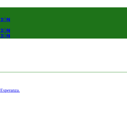
𝗖𝗜Ó𝗡
𝗖𝗜Ó𝗡
𝗖𝗜Ó𝗡
 Esperanza.