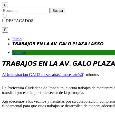
Buscar:
DESTACADOS
Inicio
𝙏𝙍𝘼𝘽𝘼𝙅𝙊𝙎 𝙀𝙉 𝙇𝘼 𝘼𝙑. 𝙂𝘼𝙇𝙊 𝙋𝙇𝘼𝙕𝘼 𝙇𝘼𝙎𝙎𝙊
Noticias
𝙏𝙍𝘼𝘽𝘼𝙅𝙊𝙎 𝙀𝙉 𝙇𝘼 𝘼𝙑. 𝙂𝘼𝙇𝙊 𝙋𝙇𝘼𝙕
ADministracion GAD
2 meses atrás
2 meses atrás
0
1 minutos
La Prefectura Ciudadana de Imbabura, ejecuta trabajos de mantenimien
transitan por este importante sector de la parroquia.
Agradecemos a los vecinos y frentistas por su colaboración, comprensi
fundamental para que estos trabajos se desarrollen de manera adecuada