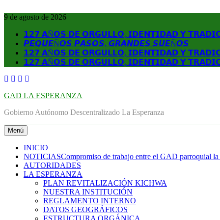
Saltar
al
9 de agosto de 2026
contenido
𝟭𝟮𝟳 𝗔Ñ𝗢𝗦 𝗗𝗘 𝗢𝗥𝗚𝗨𝗟𝗟𝗢, 𝗜𝗗𝗘𝗡𝗧𝗜𝗗𝗔𝗗 𝗬 𝗧𝗥𝗔𝗗𝗜
𝙋𝙀𝙌𝙐𝙀Ñ𝙊𝙎 𝙋𝘼𝙎𝙊𝙎, 𝙂𝙍𝘼𝙉𝘿𝙀𝙎 𝙎𝙐𝙀Ñ𝙊𝙎
𝟭𝟮𝟳 𝗔Ñ𝗢𝗦 𝗗𝗘 𝗢𝗥𝗚𝗨𝗟𝗟𝗢, 𝗜𝗗𝗘𝗡𝗧𝗜𝗗𝗔𝗗 𝗬 𝗧𝗥𝗔𝗗𝗜
𝟭𝟮𝟳 𝗔Ñ𝗢𝗦 𝗗𝗘 𝗢𝗥𝗚𝗨𝗟𝗟𝗢, 𝗜𝗗𝗘𝗡𝗧𝗜𝗗𝗔𝗗 𝗬 𝗧𝗥𝗔𝗗𝗜
GAD LA ESPERANZA
Gobierno Autónomo Descentralizado La Esperanza
Menú
INICIO
NOTICIAS
Compromiso de trabajo entre el GAD parroquial la
AUTORIDADES
LA ESPERANZA
PLAN REVITALIZACIÓN KICHWA
NUESTRA INSTITUCIÓN
REGLAMENTO INTERNO
DATOS GEOGRÁFICOS
ESTRUCTURA ORGÁNICA