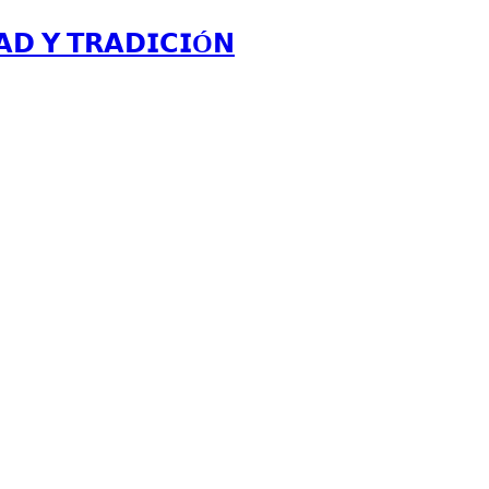
𝗔𝗗 𝗬 𝗧𝗥𝗔𝗗𝗜𝗖𝗜Ó𝗡