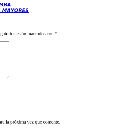
𝙈𝘽𝘼
𝙎 𝙈𝘼𝙔𝙊𝙍𝙀𝙎
gatorios están marcados con
*
ara la próxima vez que comente.