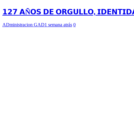
𝟭𝟮𝟳 𝗔Ñ𝗢𝗦 𝗗𝗘 𝗢𝗥𝗚𝗨𝗟𝗟𝗢, 𝗜𝗗𝗘𝗡𝗧𝗜𝗗
ADministracion GAD
1 semana atrás
0