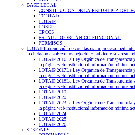
BASE LEGAL
CONSTITUCIÓN DE LA REPÚBLICA DEL 
COOTAD
LOTAIP
LOSEP
CPCCS
ESTATUTO ORGÁNICO FUNCIONAL
PERMISOS
LOTAIP
La rendición de cuentas es un proceso mediante 
la ciudadanía sobre el manejo de lo público y sus result
LOTAIP 2016
La Ley Orgánica de Transparencia y 
la página web institucional información mínima act
LOTAIP 2017
La Ley Orgánica de Transparencia y 
la página web institucional información mínima act
LOTAIP 2018
La Ley Orgánica de Transparencia y 
la página web institucional información mínima act
LOTAIP 2019
LOTAIP 2020
LOTAIP 2023
La Ley Orgánica de Transparencia y 
la página web institucional información mínima act
LOTAIP 2024
LOTAIP 2025
LOTAIP 2026
SESIONES