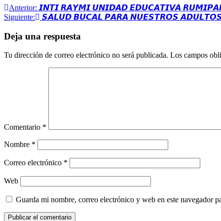
Navegación
Anterior:
𝙄𝙉𝙏𝙄 𝙍𝘼𝙔𝙈𝙄 𝙐𝙉𝙄𝘿𝘼𝘿 𝙀𝘿𝙐𝘾𝘼𝙏𝙄𝙑𝘼 𝙍𝙐𝙈𝙄𝙋
Siguiente:
𝙎𝘼𝙇𝙐𝘿 𝘽𝙐𝘾𝘼𝙇 𝙋𝘼𝙍𝘼 𝙉𝙐𝙀𝙎𝙏𝙍𝙊𝙎 𝘼𝘿𝙐𝙇𝙏𝙊
de
entradas
Deja una respuesta
Tu dirección de correo electrónico no será publicada.
Los campos obli
Comentario
*
Nombre
*
Correo electrónico
*
Web
Guarda mi nombre, correo electrónico y web en este navegador p