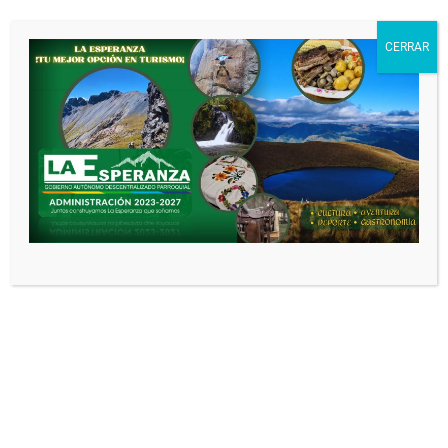
CONVENIO DE
COOPERACIÓN
CERRAR
INTERINSTITUCIONAL
ENTRE EL INSTITUTO
SUPERIOR TECNOLÓGICO
ITCA Y EI GOBIERNO
AUTÓNOMO
DESCENTRALIZADO
PARROQUIAL RURAL
LAESPERANZA
ADministracion GAD
3 meses
atrás
0
CONVENIO DE
COOPERACIÓN TÉCNICO
ECONÓMICO No. PD-01-
10D01-31290-D ENTRE EL
MINISTERIO DE
DESARROLLO HUMANO –